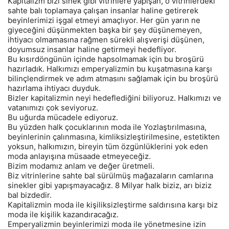
Kapitalizm bizi sinek gibi vitrinlere yapışan, o vitrinlerdeki
sahte balı toplamaya çalışan insanlar haline getirerek
beyinlerimizi işgal etmeyi amaçlıyor. Her gün yarın ne
giyeceğini düşünmekten başka bir şey düşünemeyen,
ihtiyacı olmamasına rağmen sürekli alışverişi düşünen,
doyumsuz insanlar haline getirmeyi hedefliyor.
Bu kısırdöngünün içinde hapsolmamak için bu broşürü
hazırladık. Halkımızı emperyalizmin bu kuşatmasına karşı
bilinçlendirmek ve adım atmasını sağlamak için bu broşürü
hazırlama ihtiyacı duyduk.
Bizler kapitalizmin neyi hedeflediğini biliyoruz. Halkımızı ve
vatanımızı çok seviyoruz.
Bu uğurda mücadele ediyoruz.
Bu yüzden halk çocuklarının moda ile Yozlaştırılmasına,
beyinlerinin çalınmasına, kimliksizleştirilmesine, estetikten
yoksun, halkımızın, bireyin tüm özgünlüklerini yok eden
moda anlayışına müsaade etmeyeceğiz.
Bizim modamız anlam ve değer üretmeli.
Biz vitrinlerine sahte bal sürülmüş mağazaların camlarına
sinekler gibi yapışmayacağız. 8 Milyar halk biziz, arı biziz
bal bizdedir.
Kapitalizmin moda ile kişiliksizleştirme saldırısına karşı biz
moda ile kişilik kazandıracağız.
Emperyalizmin beyinlerimizi moda ile yönetmesine izin