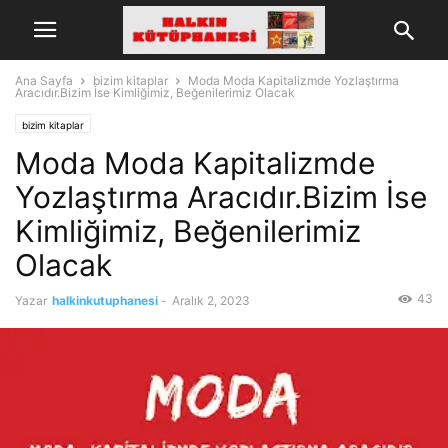
Ana Sayfa
bizim kitaplar
Moda Moda Kapitalizmde Yozlaştırma
Aracıdır.Bizim İse Kimliğimiz, Beğenilerimiz Olacak
bizim kitaplar
Moda Moda Kapitalizmde
Yozlaştırma Aracıdır.Bizim İse
Kimliğimiz, Beğenilerimiz
Olacak
43
Yazar
halkinkutuphanesi
-
Aralık 2, 2023