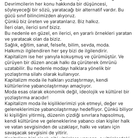
Devrimcilerin her konu hakkında bir düşüncesi,
söyleyeceği bir sözü, yaratacağı bir alternatif vardır. Bu
gücü sınıf bilincimizden alıyoruz.
Çünkü biz üreten ve yaratanlarız. Biz halkız.
İleri olan, ilerici sınıf biziz.
Bu nedenle en güzel, en ilerici, en yararlı örnekleri yaratan
ve yaratacak olan da biziz.
Sağlık, eğitim, sanat, felsefe, bilim, sevda, moda.
Halkımızı ilgilendiren her şey bizi de ilgilendirir.
Kapitalizm ise her yanıyla kokuşmuş ve çürümüştür. Ve
çürüyen bir düzen ancak halkı da çürüterek ömrünü
uzatabilir. Bu nedenle modayı halklara yönelik bir
yozlaştırma silahı olarak kullanıyor.
Kapitalizm moda ile halkları yozlaştırmayı, kendi
kültürlerine yabancılaştırmayı amaçlıyor.
Moda esas olarak ekonomik değil, ideolojik ve kültürel bir
yozlaştırma aracıdır!
Kapitalizm moda ile kişiliklerimizi yok etmeyi, değer ve
geleneklerimize yabancılaştırmayı hedefliyor. Çünkü biliyor
ki kişiliğini yitirmiş, düzenin çizdiği sınırlara hapsolmuş,
kendi kültürüne ve geleneklerine yabancı olan kişiler halk
ve vatan sevgisinden de uzaklaşır, halkı ve vatanı için
savaşacak sevgisini de yitirir.