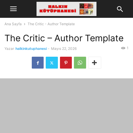
Ana Sayfa
The Critic - Author Template
The Critic – Author Template
1
Yazar
halkinkutuphanesi
-
Mayıs 22, 2026