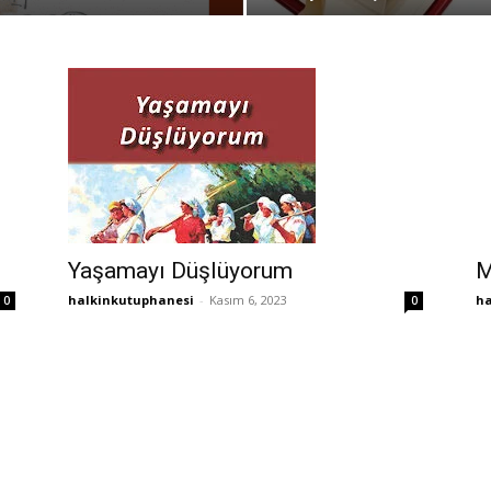
Yaşamayı Düşlüyorum
M
halkinkutuphanesi
-
Kasım 6, 2023
ha
0
0