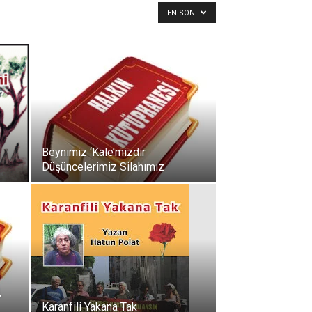
EN SON
Beynimiz ‘Kale’mizdir
Düşüncelerimiz Silahımız
,
Karanfili Yakana Tak