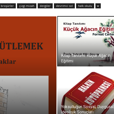
broşürler
çizgi mizah
dergiler
devrimci sol
halk okulu
Kitap Tanıtımı: Küçük Ağacın
Eğitimi
Yoksulluğun Sosyal, Duygusal
İdeolojik Sonuçları