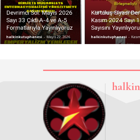
Devrimci Sol: Mayıs 2026
Kurtuluş Siyasi Der
Sayı 33 Çıktı A-4 ve A-5
Kasım 2024 Sayı 1
Formatlarıyla Yayınlıyoruz
Sayısını Yayınlıyor
halkinkutuphanesi
-
Mayıs 22, 2026
halkinkutuphanesi
-
Kasım
halki