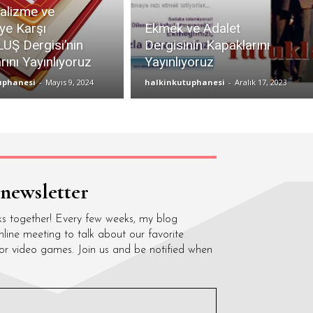
alizme ve
iye Karşı
Ekmek ve Adalet
UŞ Dergisi’nin
Dergisinin Kapaklarını
rını Yayınlıyoruz
Yayınlıyoruz
uphanesi
-
Mayıs 9, 2024
halkinkutuphanesi
-
Aralık 17, 2023
 newsletter
ks together! Every few weeks, my blog
nline meeting to talk about our favorite
 or video games. Join us and be notified when