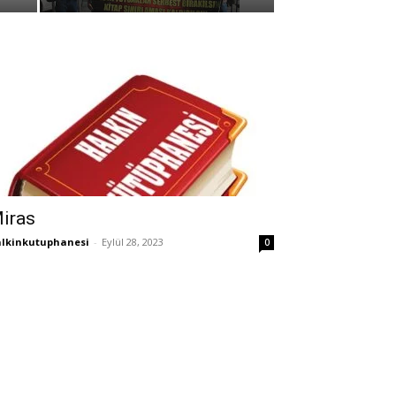
iras
lkinkutuphanesi
-
Eylül 28, 2023
0