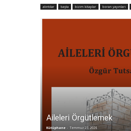
alıntılar
başta
bizim kitaplar
boran yayınları
Aileleri Örgütlemek
Kütüphane
-
Temmuz 27, 2026