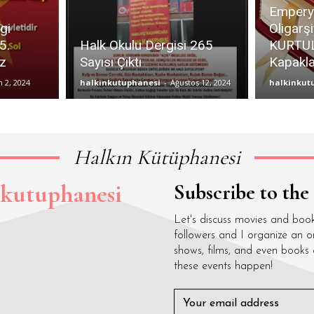
Empery
gi
Oligarş
5.
Halk Okulu Dergisi 265
KURTUL
uz
Sayısı Çıktı
Kapakla
 2, 2024
halkinkutuphanesi
-
Ağustos 12, 2024
halkinkut
Halkın Kütüphanesi
nkutuphanesi
Subscribe to the
Let's discuss movies and boo
followers and I organize an o
shows, films, and even books
these events happen!