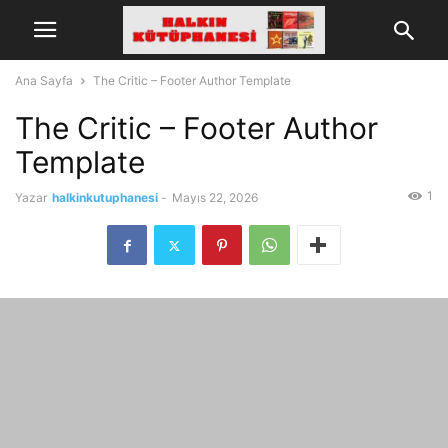
Ana Sayfa
The Critic – Footer Author Template
The Critic – Footer Author
Template
1
Yazar
halkinkutuphanesi
-
Mayıs 22, 2026