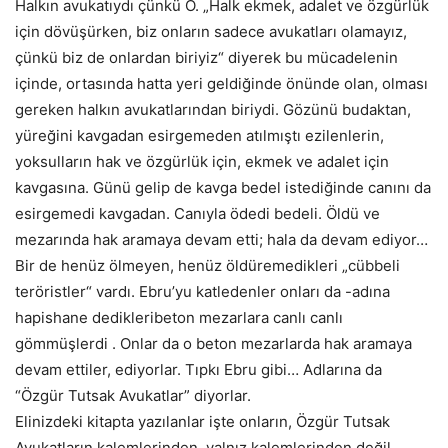
Halkın avukatıydı çünkü O. „Halk ekmek, adalet ve özgürlük
için dövüşürken, biz onların sadece avukatları olamayız,
çünkü biz de onlardan biriyiz“ diyerek bu mücadelenin
içinde, ortasında hatta yeri geldiğinde önünde olan, olması
gereken halkın avukatlarından biriydi. Gözünü budaktan,
yüreğini kavgadan esirgemeden atılmıştı ezilenlerin,
yoksulların hak ve özgürlük için, ekmek ve adalet için
kavgasına. Günü gelip de kavga bedel istediğinde canını da
esirgemedi kavgadan. Canıyla ödedi bedeli. Öldü ve
mezarında hak aramaya devam etti; hala da devam ediyor…
Bir de henüz ölmeyen, henüz öldüremedikleri „cübbeli
teröristler“ vardı. Ebru’yu katledenler onları da -adına
hapishane dedikleribeton mezarlara canlı canlı
gömmüşlerdi . Onlar da o beton mezarlarda hak aramaya
devam ettiler, ediyorlar. Tıpkı Ebru gibi… Adlarına da
“Özgür Tutsak Avukatlar” diyorlar.
Elinizdeki kitapta yazılanlar işte onların, Özgür Tutsak
Avukatların kalemlerinden, yalnız kalemlerinden değil