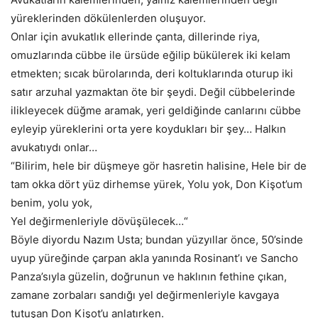
yüreklerinden dökülenlerden oluşuyor.
Onlar için avukatlık ellerinde çanta, dillerinde riya,
omuzlarında cübbe ile ürsüde eğilip bükülerek iki kelam
etmekten; sıcak bürolarında, deri koltuklarında oturup iki
satır arzuhal yazmaktan öte bir şeydi. Değil cübbelerinde
ilikleyecek düğme aramak, yeri geldiğinde canlarını cübbe
eyleyip yüreklerini orta yere koydukları bir şey… Halkın
avukatıydı onlar…
“Bilirim, hele bir düşmeye gör hasretin halisine, Hele bir de
tam okka dört yüz dirhemse yürek, Yolu yok, Don Kişot’um
benim, yolu yok,
Yel değirmenleriyle dövüşülecek…“
Böyle diyordu Nazım Usta; bundan yüzyıllar önce, 50’sinde
uyup yüreğinde çarpan akla yanında Rosinant’ı ve Sancho
Panza’sıyla güzelin, doğrunun ve haklının fethine çıkan,
zamane zorbaları sandığı yel değirmenleriyle kavgaya
tutuşan Don Kişot’u anlatırken.