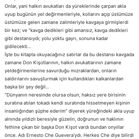
Onlar, yani halkın avukatları da yüreklerinde çarpan akla
uyup bugünün yel değirmenleriyle, kollarını açıp üstümüze
üstümüze gelen zamane zalimleriyle kavgaya girmişlerdi
bir kez; ve “kavga dedikleri gibi amansız, kavga dedikleri
gibi destansıydı; yolu yoktu gayrı, sonuna kadar
gidilecekti…
İşte bu kitapta okuyacağınız satırlar da bu destansı kavgada
zamane Don Kişotlarının, halkın avukatlarının zamane
yeldeğirmenlerine savurduğu mızraklardan, onların
saldırılarını savuşturmak için kullandıkları kalkanlardan
başka bir şey değil…
“Dünyanın neresinde olursa olsun, haksız yere birisinin
suratına atılan tokadı kendi suratında hissetmeyen kişinin
insanlığından şüphe ederim” diyerek yüreğindeki akla uyup
alnında yıldızlı beresiyle güzelin, doğrunun ve haklının
fethine çıkan bir başka Don Kişot vardı bundan onyıllar
önce. Adı Ernesto Che Guevera’ydı. Herkes Che diye bilirdi