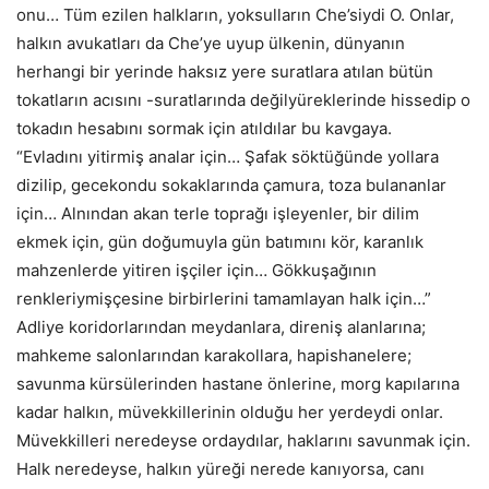
onu… Tüm ezilen halkların, yoksulların Che’siydi O. Onlar,
halkın avukatları da Che’ye uyup ülkenin, dünyanın
herhangi bir yerinde haksız yere suratlara atılan bütün
tokatların acısını -suratlarında değilyüreklerinde hissedip o
tokadın hesabını sormak için atıldılar bu kavgaya.
“Evladını yitirmiş analar için… Şafak söktüğünde yollara
dizilip, gecekondu sokaklarında çamura, toza bulananlar
için… Alnından akan terle toprağı işleyenler, bir dilim
ekmek için, gün doğumuyla gün batımını kör, karanlık
mahzenlerde yitiren işçiler için… Gökkuşağının
renkleriymişçesine birbirlerini tamamlayan halk için…”
Adliye koridorlarından meydanlara, direniş alanlarına;
mahkeme salonlarından karakollara, hapishanelere;
savunma kürsülerinden hastane önlerine, morg kapılarına
kadar halkın, müvekkillerinin olduğu her yerdeydi onlar.
Müvekkilleri neredeyse ordaydılar, haklarını savunmak için.
Halk neredeyse, halkın yüreği nerede kanıyorsa, canı