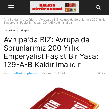
Ana Sayfa
broşürler
Avrupa'da BİZ: Avrupa'da Sorunlarımız 200 Yıllık
Emperyalist Faşist Bir Yasa: 129-A-B Kaldırılmalıdır
broşürler
kitaplar
Avrupa'da BİZ: Avrupa'da
Sorunlarımız 200 Yıllık
Emperyalist Faşist Bir Yasa:
129-A-B Kaldırılmalıdır
69
Yazar
halkinkutuphanesi
-
Haziran 16, 2024