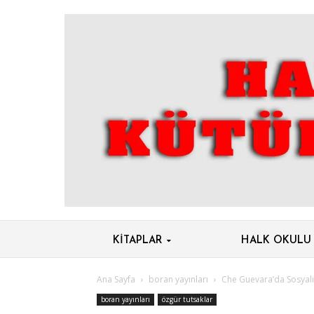
KITAPLAR
HALK OKULU
Ana Sayfa
boran yayınları
Che Guevara’da Sosyali
boran yayınları
özgür tutsaklar