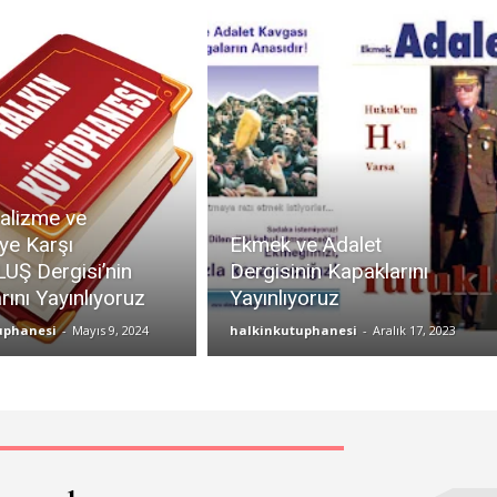
alizme ve
iye Karşı
Ekmek ve Adalet
UŞ Dergisi’nin
Dergisinin Kapaklarını
rını Yayınlıyoruz
Yayınlıyoruz
uphanesi
-
Mayıs 9, 2024
halkinkutuphanesi
-
Aralık 17, 2023