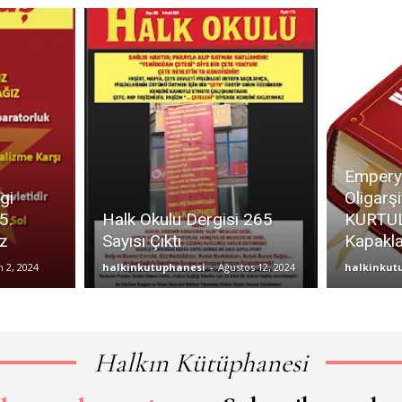
Empery
gi
Oligarş
5.
Halk Okulu Dergisi 265
KURTUL
uz
Sayısı Çıktı
Kapakla
 2, 2024
halkinkutuphanesi
-
Ağustos 12, 2024
halkinkut
Halkın Kütüphanesi