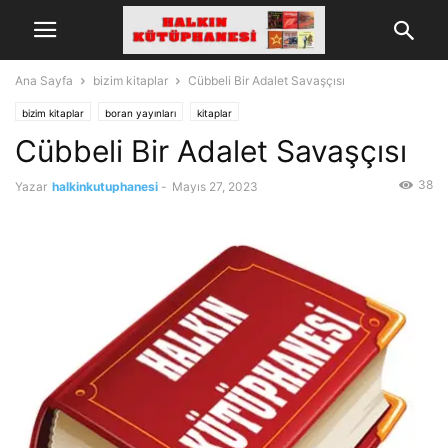
Ana Sayfa
bizim kitaplar
Cübbeli Bir Adalet Savaşçısı
bizim kitaplar
boran yayınları
kitaplar
Cübbeli Bir Adalet Savaşçısı
38
Yazar
halkinkutuphanesi
-
Mayıs 27, 2023