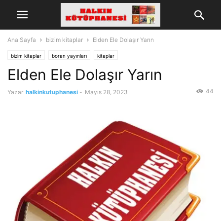
Ana Sayfa
bizim kitaplar
Elden Ele Dolaşır Yarın
bizim kitaplar
boran yayınları
kitaplar
Elden Ele Dolaşır Yarın
44
Yazar
halkinkutuphanesi
-
Mayıs 28, 2023