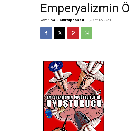
Emperyalizmin Ö
Yazar
halkinkutuphanesi
-
Şubat 12, 2024