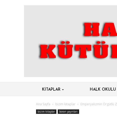
KITAPLAR
HALK OKULU
Ana Sayfa
bizim kitaplar
Emperyalizmin Örgütlü 
bizim kitaplar
boran yayınları