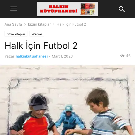
Ana Sayfa
bizim kitaplar
Halk İçin Futbol 2
bizim kitaplar
kitaplar
Halk İçin Futbol 2
46
Yazar
halkinkutuphanesi
-
Mart 1, 2023