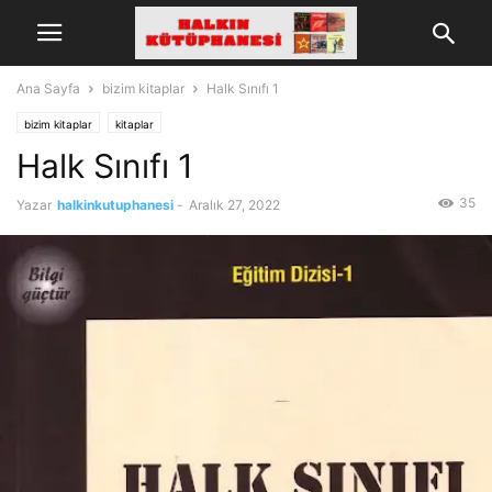
Ana Sayfa
bizim kitaplar
Halk Sınıfı 1
bizim kitaplar
kitaplar
Halk Sınıfı 1
35
Yazar
halkinkutuphanesi
-
Aralık 27, 2022