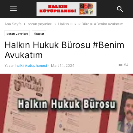
Ana Sayfa
boran yayınları
Halkın Hukuk Bürosu #Benim Avukatım
boran yayınları
kitaplar
Halkın Hukuk Bürosu #Benim
Avukatım
54
Yazar
halkinkutuphanesi
-
Mart 14, 2024