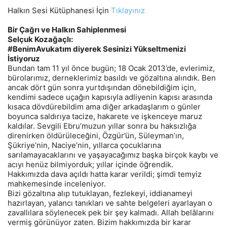
Halkın Sesi Kütüphanesi İçin
Tıklayınız
Bir Çağrı ve Halkın Sahiplenmesi
Selçuk Kozağaçlı:
#BenimAvukatım diyerek Sesinizi Yükseltmenizi
İstiyoruz
Bundan tam 11 yıl önce bugün; 18 Ocak 2013’de, evlerimiz,
bürolarımız, derneklerimiz basıldı ve gözaltına alındık. Ben
ancak dört gün sonra yurtdışından dönebildiğim için,
kendimi sadece uçağın kapısıyla adliyenin kapısı arasında
kısaca dövdürebildim ama diğer arkadaşlarım o günler
boyunca saldırıya tacize, hakarete ve işkenceye maruz
kaldılar. Sevgili Ebru’muzun yıllar sonra bu haksızlığa
direnirken öldürüleceğini, Özgür’ün, Süleyman’ın,
Şükriye’nin, Naciye’nin, yıllarca çocuklarına
sarılamayacaklarını ve yaşayacağımız başka birçok kaybı ve
acıyı henüz bilmiyorduk; yıllar içinde öğrendik.
Hakkımızda dava açıldı hatta karar verildi; şimdi temyiz
mahkemesinde inceleniyor.
Bizi gözaltına alıp tutuklayan, fezlekeyi, iddianameyi
hazırlayan, yalancı tanıkları ve sahte belgeleri ayarlayan o
zavallılara söylenecek pek bir şey kalmadı. Allah belâlarını
vermiş görünüyor zaten. Bizim hakkımızda bir karar