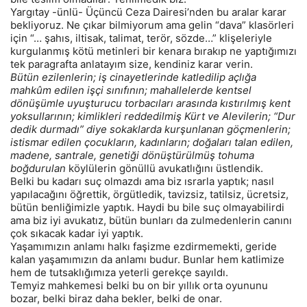
Yargıtay -ünlü- Üçüncü Ceza Dairesi’nden bu aralar karar
bekliyoruz. Ne çıkar bilmiyorum ama gelin “dava” klasörleri
için “… şahıs, iltisak, talimat, terör, sözde…” klişeleriyle
kurgulanmış kötü metinleri bir kenara bırakıp ne yaptığımızı
tek paragrafta anlatayım size, kendiniz karar verin.
Bütün ezilenlerin; iş cinayetlerinde katledilip açlığa
mahkûm edilen işçi sınıfının; mahallelerde kentsel
dönüşümle uyuşturucu torbacıları arasında kıstırılmış kent
yoksullarının; kimlikleri reddedilmiş Kürt ve Alevilerin; “Dur
dedik durmadı” diye sokaklarda kurşunlanan göçmenlerin;
istismar edilen çocukların, kadınların; doğaları talan edilen,
madene, santrale, genetiği dönüştürülmüş tohuma
boğdurulan
köylülerin gönüllü avukatlığını üstlendik.
Belki bu kadarı suç olmazdı ama biz ısrarla yaptık; nasıl
yapılacağını öğrettik, örgütledik, tavizsiz, tatilsiz, ücretsiz,
bütün benliğimizle yaptık. Haydi bu bile suç olmayabilirdi
ama biz iyi avukatız, bütün bunları da zulmedenlerin canını
çok sıkacak kadar iyi yaptık.
Yaşamımızın anlamı halkı faşizme ezdirmemekti, geride
kalan yaşamımızın da anlamı budur. Bunlar hem katlimize
hem de tutsaklığımıza yeterli gerekçe sayıldı.
Temyiz mahkemesi belki bu on bir yıllık orta oyununu
bozar, belki biraz daha bekler, belki de onar.