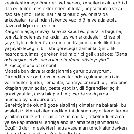
kesinleştirmeye ömürleri yetmeden, kendileri azılı terörist
ilan edildiler, mesleklerinden atıldılar, hepsi firarda veya
hapiste şimdi. Belki hatırlatıcı olur diye, onlara da
arkadaşları tarafından işkence yapıldığını ve adaletsiz
davranıldığını not edelim.
Karganın açtığı davayı kılavuz kabul edip ısrarla bugüne,
temyiz incelemesine kadar taşıyan arkadaşları içinse bir
şey söylemek henüz erken olur. Kaçının emeklilik itibarı
yaşayabileceğini birlikte göreceğiz zamanla. Şimdilik
hatırda tutulması gereken kadim bir bilgelik sadece:
“Bana
arkadaşını söyle, sana kim olduğunu söyleyeyim.”
Arkadaş meselesi önemli.
Mesela ben dava arkadaşlarımla gurur duyuyorum.
Direndiler ve on bir yılın hayatlarından çalınmasına izin
vermediler. Şiirler, romanlar, senaryolar ürettiler, inceleme
kitapları yayınladılar, beste yaptılar, dil öğrendiler, açlık
grevi yaptılar, dava takip ettiler; içerde ve dışarda
mücadeleyi sürdürdüler.
Gerektiğinde ölümü göze alabilmiş olmalarına bakarak, bu
adaletsizlikten etkilenmediklerini düşünmeyin. Kendilerine
yapılana itiraz ettiler ama sızlanmadılar; öfkelendiler ama
yeise kapılmadılar; endişelendiler ama telaşlanmadılar.
Özgürlükleri, meslekleri hatta yaşamları tehdit altındayken
bile teslim olmadılar: Yenilmedik biz.