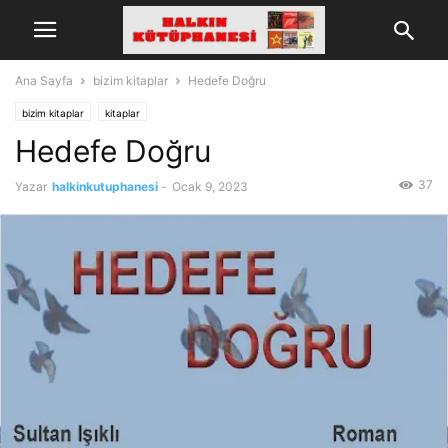
Ana Sayfa
bizim kitaplar
Hedefe Doğru
bizim kitaplar
kitaplar
Hedefe Doğru
37
Yazar
halkinkutuphanesi
-
Ocak 9, 2023