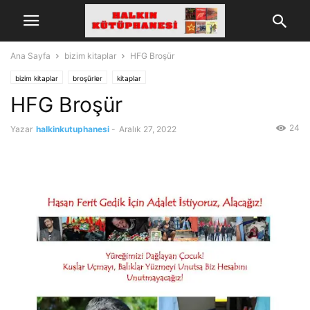
Ana Sayfa
bizim kitaplar
HFG Broşür
bizim kitaplar
broşürler
kitaplar
HFG Broşür
24
Yazar
halkinkutuphanesi
-
Aralık 27, 2022