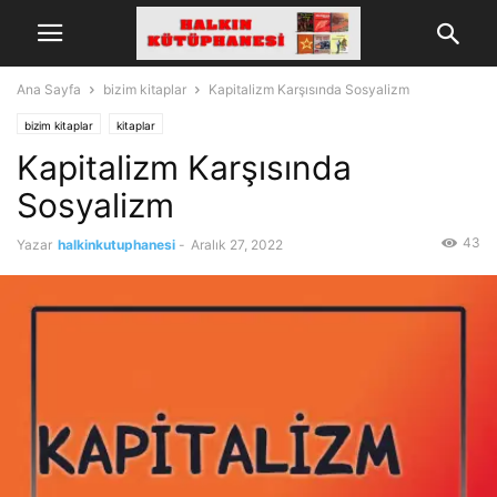
Ana Sayfa
bizim kitaplar
Kapitalizm Karşısında Sosyalizm
bizim kitaplar
kitaplar
Kapitalizm Karşısında
Sosyalizm
43
Yazar
halkinkutuphanesi
-
Aralık 27, 2022