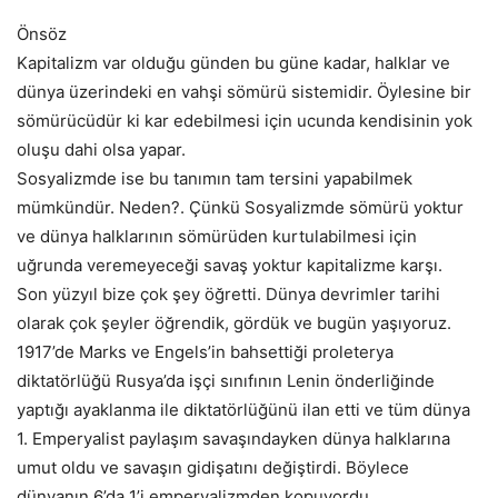
Önsöz
Kapitalizm var olduğu günden bu güne kadar, halklar ve
dünya üzerindeki en vahşi sömürü sistemidir. Öylesine bir
sömürücüdür ki kar edebilmesi için ucunda kendisinin yok
oluşu dahi olsa yapar.
Sosyalizmde ise bu tanımın tam tersini yapabilmek
mümkündür. Neden?. Çünkü Sosyalizmde sömürü yoktur
ve dünya halklarının sömürüden kurtulabilmesi için
uğrunda veremeyeceği savaş yoktur kapitalizme karşı.
Son yüzyıl bize çok şey öğretti. Dünya devrimler tarihi
olarak çok şeyler öğrendik, gördük ve bugün yaşıyoruz.
1917’de Marks ve Engels’in bahsettiği proleterya
diktatörlüğü Rusya’da işçi sınıfının Lenin önderliğinde
yaptığı ayaklanma ile diktatörlüğünü ilan etti ve tüm dünya
1. Emperyalist paylaşım savaşındayken dünya halklarına
umut oldu ve savaşın gidişatını değiştirdi. Böylece
dünyanın 6’da 1’i emperyalizmden kopuyordu.