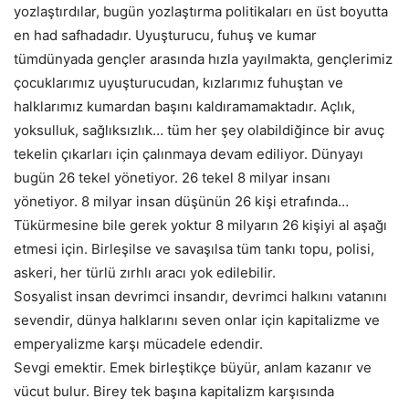
yozlaştırdılar, bugün yozlaştırma politikaları en üst boyutta
en had safhadadır. Uyuşturucu, fuhuş ve kumar
tümdünyada gençler arasında hızla yayılmakta, gençlerimiz
çocuklarımız uyuşturucudan, kızlarımız fuhuştan ve
halklarımız kumardan başını kaldıramamaktadır. Açlık,
yoksulluk, sağlıksızlık… tüm her şey olabildiğince bir avuç
tekelin çıkarları için çalınmaya devam ediliyor. Dünyayı
bugün 26 tekel yönetiyor. 26 tekel 8 milyar insanı
yönetiyor. 8 milyar insan düşünün 26 kişi etrafında…
Tükürmesine bile gerek yoktur 8 milyarın 26 kişiyi al aşağı
etmesi için. Birleşilse ve savaşılsa tüm tankı topu, polisi,
askeri, her türlü zırhlı aracı yok edilebilir.
Sosyalist insan devrimci insandır, devrimci halkını vatanını
sevendir, dünya halklarını seven onlar için kapitalizme ve
emperyalizme karşı mücadele edendir.
Sevgi emektir. Emek birleştikçe büyür, anlam kazanır ve
vücut bulur. Birey tek başına kapitalizm karşısında