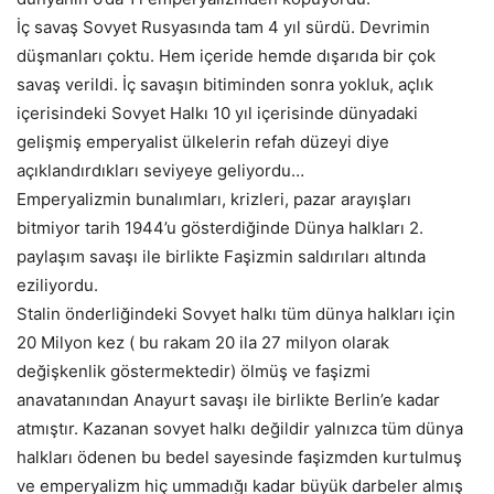
İç savaş Sovyet Rusyasında tam 4 yıl sürdü. Devrimin
düşmanları çoktu. Hem içeride hemde dışarıda bir çok
savaş verildi. İç savaşın bitiminden sonra yokluk, açlık
içerisindeki Sovyet Halkı 10 yıl içerisinde dünyadaki
gelişmiş emperyalist ülkelerin refah düzeyi diye
açıklandırdıkları seviyeye geliyordu…
Emperyalizmin bunalımları, krizleri, pazar arayışları
bitmiyor tarih 1944’u gösterdiğinde Dünya halkları 2.
paylaşım savaşı ile birlikte Faşizmin saldırıları altında
eziliyordu.
Stalin önderliğindeki Sovyet halkı tüm dünya halkları için
20 Milyon kez ( bu rakam 20 ila 27 milyon olarak
değişkenlik göstermektedir) ölmüş ve faşizmi
anavatanından Anayurt savaşı ile birlikte Berlin’e kadar
atmıştır. Kazanan sovyet halkı değildir yalnızca tüm dünya
halkları ödenen bu bedel sayesinde faşizmden kurtulmuş
ve emperyalizm hiç ummadığı kadar büyük darbeler almış