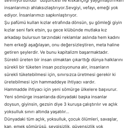
sevmiyorsundur” düşüncesi ile kıskançlığı yaygınlaştırırken
insanlarımızı ahlaksızlaştırıyor.Sevgiyi, vefayı, emeği yok
ediyor. İnsanlarımızı sapkınlaştırıyor.
Şu pafümü kullan kızlar etrafında dönsün, şu gömleği giyin
kızlar seni fark etsin, şu gece klübünde mutlaka kız
arkadaşı bulursun tarzındaki reklamlar aslında hem kadını
hem erkeği aşağılayan, onu değersizleştiren, meta haline
getiren şeylerdir. Ve bunu kapitalizm başarmaktadır.
Sürekli üreten bir insan olmaktan çıkarttığı dünya halklarını
sürekli bir tüketen insan pozisyonuna alır, insanların
sürekli tüketebilmesi için, sınırsızca üretmesi gerekir ki
üretebilmesi için hammaddeye ihtiyacı vardır.
Hammadde ihtiyacı için yeni sömürge ülkelere başvurur.
Yeni sömürge insanlarıda dünyadaki başka insanlar
doysun, giyinsin, gezsin diye 3 kuruşa çalıştırılır ve açlık
yoksulluk sınırı altında yaşatılır…
Dünyadaki tüm açlık, yoksulluk, çocuk ölümleri, savaşlar,
kan, emek sömürüsü, sevgisizlik, güvensizlik yok