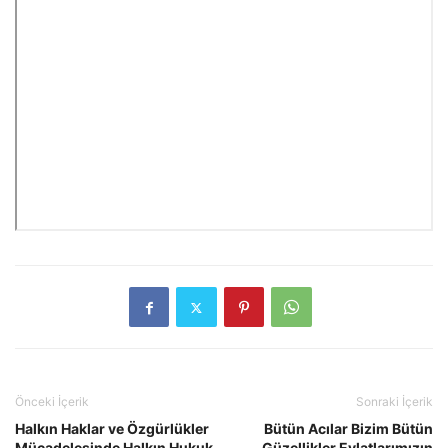
Önceki İçerik
Sonraki İçerik
Halkın Haklar ve Özgürlükler
Bütün Acılar Bizim Bütün
Mücadelesinde Halkın Hukuk
Güzellikler Evlatlarımızın