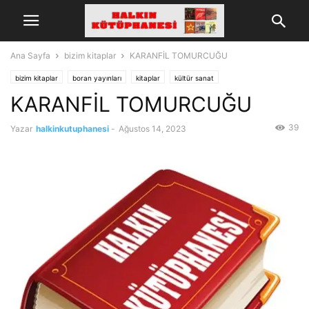
Ana Sayfa
bizim kitaplar
KARANFİL TOMURCUĞU
bizim kitaplar
boran yayınları
kitaplar
kültür sanat
KARANFİL TOMURCUĞU
39
Yazar
halkinkutuphanesi
-
Ağustos 14, 2023