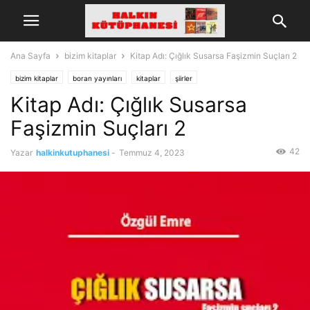
Ana Sayfa
bizim kitaplar
Kitap Adı: Çığlık Susarsa Faşizmin Suçları 2
bizim kitaplar
boran yayınları
kitaplar
şiirler
Kitap Adı: Çığlık Susarsa
Faşizmin Suçları 2
42
Yazar
halkinkutuphanesi
-
Temmuz 4, 2023