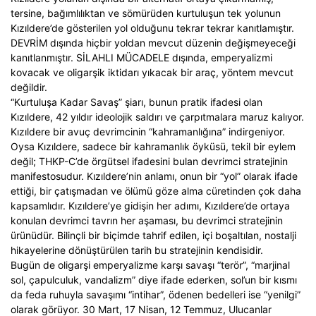
tersine, bağımlılıktan ve sömürüden kurtuluşun tek yolunun
Kızıldere’de gösterilen yol olduğunu tekrar tekrar kanıtlamıştır.
DEVRİM dışında hiçbir yoldan mevcut düzenin değişmeyeceği
kanıtlanmıştır. SİLAHLI MÜCADELE dışında, emperyalizmi
kovacak ve oligarşik iktidarı yıkacak bir araç, yöntem mevcut
değildir.
“Kurtuluşa Kadar Savaş” şiarı, bunun pratik ifadesi olan
Kızıldere, 42 yıldır ideolojik saldırı ve çarpıtmalara maruz kalıyor.
Kızıldere bir avuç devrimcinin “kahramanlığına” indirgeniyor.
Oysa Kızıldere, sadece bir kahramanlık öyküsü, tekil bir eylem
değil; THKP-C’de örgütsel ifadesini bulan devrimci stratejinin
manifestosudur. Kızıldere’nin anlamı, onun bir “yol” olarak ifade
ettiği, bir çatışmadan ve ölümü göze alma cüretinden çok daha
kapsamlıdır. Kızıldere’ye gidişin her adımı, Kızıldere’de ortaya
konulan devrimci tavrın her aşaması, bu devrimci stratejinin
ürünüdür. Bilinçli bir biçimde tahrif edilen, içi boşaltılan, nostalji
hikayelerine dönüştürülen tarih bu stratejinin kendisidir.
Bugün de oligarşi emperyalizme karşı savaşı “terör”, “marjinal
sol, çapulculuk, vandalizm” diye ifade ederken, sol’un bir kısmı
da feda ruhuyla savaşımı “intihar”, ödenen bedelleri ise “yenilgi”
olarak görüyor. 30 Mart, 17 Nisan, 12 Temmuz, Ulucanlar