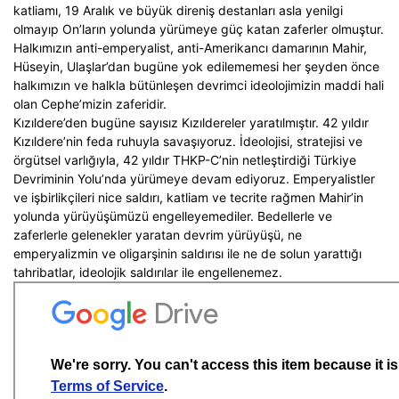
katliamı, 19 Aralık ve büyük direniş destanları asla yenilgi
olmayıp On’ların yolunda yürümeye güç katan zaferler olmuştur.
Halkımızın anti-emperyalist, anti-Amerikancı damarının Mahir,
Hüseyin, Ulaşlar’dan bugüne yok edilememesi her şeyden önce
halkımızın ve halkla bütünleşen devrimci ideolojimizin maddi hali
olan Cephe’mizin zaferidir.
Kızıldere’den bugüne sayısız Kızıldereler yaratılmıştır. 42 yıldır
Kızıldere’nin feda ruhuyla savaşıyoruz. İdeolojisi, stratejisi ve
örgütsel varlığıyla, 42 yıldır THKP-C’nin netleştirdiği Türkiye
Devriminin Yolu’nda yürümeye devam ediyoruz. Emperyalistler
ve işbirlikçileri nice saldırı, katliam ve tecrite rağmen Mahir’in
yolunda yürüyüşümüzü engelleyemediler. Bedellerle ve
zaferlerle gelenekler yaratan devrim yürüyüşü, ne
emperyalizmin ve oligarşinin saldırısı ile ne de solun yarattığı
tahribatlar, ideolojik saldırılar ile engellenemez.