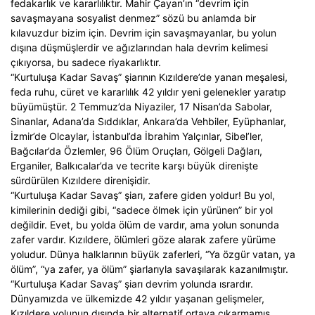
fedakarlık ve kararlılıktır. Mahir Çayan’ın “devrim için
savaşmayana sosyalist denmez” sözü bu anlamda bir
kılavuzdur bizim için. Devrim için savaşmayanlar, bu yolun
dışına düşmüşlerdir ve ağızlarından hala devrim kelimesi
çıkıyorsa, bu sadece riyakarlıktır.
“Kurtuluşa Kadar Savaş” şiarının Kızıldere’de yanan meşalesi,
feda ruhu, cüret ve kararlılık 42 yıldır yeni gelenekler yaratıp
büyümüştür. 2 Temmuz’da Niyaziler, 17 Nisan’da Sabolar,
Sinanlar, Adana’da Sıddıklar, Ankara’da Vehbiler, Eyüphanlar,
İzmir’de Olcaylar, İstanbul’da İbrahim Yalçınlar, Sibel’ler,
Bağcılar’da Özlemler, 96 Ölüm Oruçları, Gölgeli Dağları,
Erganiler, Balkıcalar’da ve tecrite karşı büyük direnişte
sürdürülen Kızıldere direnişidir.
“Kurtuluşa Kadar Savaş” şiarı, zafere giden yoldur! Bu yol,
kimilerinin dediği gibi, “sadece ölmek için yürünen” bir yol
değildir. Evet, bu yolda ölüm de vardır, ama yolun sonunda
zafer vardır. Kızıldere, ölümleri göze alarak zafere yürüme
yoludur. Dünya halklarının büyük zaferleri, “Ya özgür vatan, ya
ölüm”, “ya zafer, ya ölüm” şiarlarıyla savaşılarak kazanılmıştır.
“Kurtuluşa Kadar Savaş” şiarı devrim yolunda ısrardır.
Dünyamızda ve ülkemizde 42 yıldır yaşanan gelişmeler,
Kızıldere yolunun dışında bir alternatif ortaya çıkarmamış,