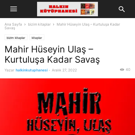
Ana Sayfa
bizim kitaplar
Mahir Hüseyin Ulaş – Kurtuluşa Kadar
Savaş
bizim kitaplar
kitaplar
Mahir Hüseyin Ulaş –
Kurtuluşa Kadar Savaş
40
Yazar
halkinkutuphanesi
-
Aralık 27, 2022