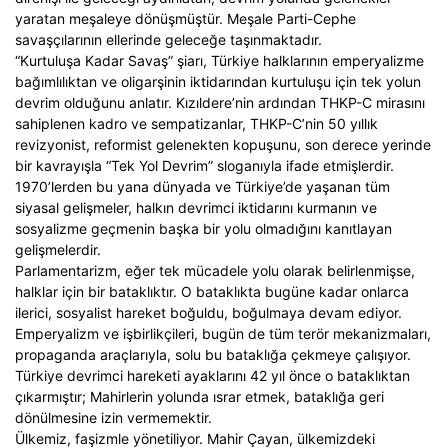
yaratan meşaleye dönüşmüştür. Meşale Parti-Cephe
savaşçılarının ellerinde geleceğe taşınmaktadır.
“Kurtuluşa Kadar Savaş” şiarı, Türkiye halklarının emperyalizme
bağımlılıktan ve oligarşinin iktidarından kurtuluşu için tek yolun
devrim olduğunu anlatır. Kızıldere’nin ardından THKP-C mirasını
sahiplenen kadro ve sempatizanlar, THKP-C’nin 50 yıllık
revizyonist, reformist gelenekten kopuşunu, son derece yerinde
bir kavrayışla “Tek Yol Devrim” sloganıyla ifade etmişlerdir.
1970’lerden bu yana dünyada ve Türkiye’de yaşanan tüm
siyasal gelişmeler, halkın devrimci iktidarını kurmanın ve
sosyalizme geçmenin başka bir yolu olmadığını kanıtlayan
gelişmelerdir.
Parlamentarizm, eğer tek mücadele yolu olarak belirlenmişse,
halklar için bir bataklıktır. O bataklıkta bugüne kadar onlarca
ilerici, sosyalist hareket boğuldu, boğulmaya devam ediyor.
Emperyalizm ve işbirlikçileri, bugün de tüm terör mekanizmaları,
propaganda araçlarıyla, solu bu bataklığa çekmeye çalışıyor.
Türkiye devrimci hareketi ayaklarını 42 yıl önce o bataklıktan
çıkarmıştır; Mahirlerin yolunda ısrar etmek, bataklığa geri
dönülmesine izin vermemektir.
Ülkemiz, faşizmle yönetiliyor. Mahir Çayan, ülkemizdeki