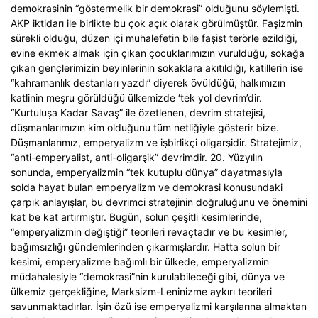
demokrasinin “göstermelik bir demokrasi” olduğunu söylemişti.
AKP iktidarı ile birlikte bu çok açık olarak görülmüştür. Faşizmin
sürekli olduğu, düzen içi muhalefetin bile faşist terörle ezildiği,
evine ekmek almak için çıkan çocuklarımızın vurulduğu, sokağa
çıkan gençlerimizin beyinlerinin sokaklara akıtıldığı, katillerin ise
“kahramanlık destanları yazdı” diyerek övüldüğü, halkımızın
katlinin meşru görüldüğü ülkemizde ‘tek yol devrim’dir.
“Kurtuluşa Kadar Savaş” ile özetlenen, devrim stratejisi,
düşmanlarımızın kim olduğunu tüm netliğiyle gösterir bize.
Düşmanlarımız, emperyalizm ve işbirlikçi oligarşidir. Stratejimiz,
“anti-emperyalist, anti-oligarşik” devrimdir. 20. Yüzyılın
sonunda, emperyalizmin “tek kutuplu dünya” dayatmasıyla
solda hayat bulan emperyalizm ve demokrasi konusundaki
çarpık anlayışlar, bu devrimci stratejinin doğruluğunu ve önemini
kat be kat artırmıştır. Bugün, solun çeşitli kesimlerinde,
“emperyalizmin değiştiği” teorileri revaçtadır ve bu kesimler,
bağımsızlığı gündemlerinden çıkarmışlardır. Hatta solun bir
kesimi, emperyalizme bağımlı bir ülkede, emperyalizmin
müdahalesiyle “demokrasi”nin kurulabileceği gibi, dünya ve
ülkemiz gerçekliğine, Marksizm-Leninizme aykırı teorileri
savunmaktadırlar. İşin özü ise emperyalizmi karşılarına almaktan