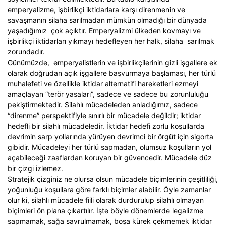
emperyalizme, işbirlikçi iktidarlara karşı direnmenin ve
savaşmanın silaha sarılmadan mümkün olmadığı bir dünyada
yaşadığımız çok açıktır. Emperyalizmi ülkeden kovmayı ve
işbirlikçi iktidarları yıkmayı hedefleyen her halk, silaha sarılmak
zorundadır.
Günümüzde, emperyalistlerin ve işbirlikçilerinin gizli işgallere ek
olarak doğrudan açık işgallere başvurmaya başlaması, her türlü
muhalefeti ve özellikle iktidar alternatifi hareketleri ezmeyi
amaçlayan “terör yasaları”, sadece ve sadece bu zorunluluğu
pekiştirmektedir. Silahlı mücadeleden anladığımız, sadece
“direnme” perspektifiyle sınırlı bir mücadele değildir; iktidar
hedefli bir silahlı mücadeledir. İktidar hedefi zorlu koşullarda
devrimin sarp yollarında yürüyen devrimci bir örgüt için sigorta
gibidir. Mücadeleyi her türlü sapmadan, olumsuz koşulların yol
açabileceği zaaflardan koruyan bir güvencedir. Mücadele düz
bir çizgi izlemez.
Stratejik çizginiz ne olursa olsun mücadele biçimlerinin çeşitliliği,
yoğunluğu koşullara göre farklı biçimler alabilir. Öyle zamanlar
olur ki, silahlı mücadele fiili olarak durdurulup silahlı olmayan
biçimleri ön plana çıkartılır. İşte böyle dönemlerde legalizme
sapmamak, sağa savrulmamak, boşa kürek çekmemek iktidar