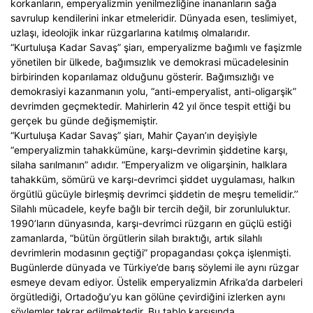
korkanların, emperyalizmin yenilmezliğine inananların sağa
savrulup kendilerini inkar etmeleridir. Dünyada esen, teslimiyet,
uzlaşı, ideolojik inkar rüzgarlarına katılmış olmalarıdır.
“Kurtuluşa Kadar Savaş” şiarı, emperyalizme bağımlı ve faşizmle
yönetilen bir ülkede, bağımsızlık ve demokrasi mücadelesinin
birbirinden koparılamaz olduğunu gösterir. Bağımsızlığı ve
demokrasiyi kazanmanın yolu, “anti-emperyalist, anti-oligarşik”
devrimden geçmektedir. Mahirlerin 42 yıl önce tespit ettiği bu
gerçek bu günde değişmemiştir.
“Kurtuluşa Kadar Savaş” şiarı, Mahir Çayan’ın deyişiyle
“emperyalizmin tahakkümüne, karşı-devrimin şiddetine karşı,
silaha sarılmanın” adıdır. “Emperyalizm ve oligarşinin, halklara
tahakküm, sömürü ve karşı-devrimci şiddet uygulaması, halkın
örgütlü gücüyle birleşmiş devrimci şiddetin de meşru temelidir.’’
Silahlı mücadele, keyfe bağlı bir tercih değil, bir zorunluluktur.
1990’ların dünyasında, karşı-devrimci rüzgarın en güçlü estiği
zamanlarda, “bütün örgütlerin silah bıraktığı, artık silahlı
devrimlerin modasının geçtiği” propagandası çokça işlenmişti.
Bugünlerde dünyada ve Türkiye’de barış söylemi ile aynı rüzgar
esmeye devam ediyor. Üstelik emperyalizmin Afrika’da darbeleri
örgütlediği, Ortadoğu’yu kan gölüne çevirdiğini izlerken aynı
söylemler tekrar edilmektedir. Bu tablo karşısında