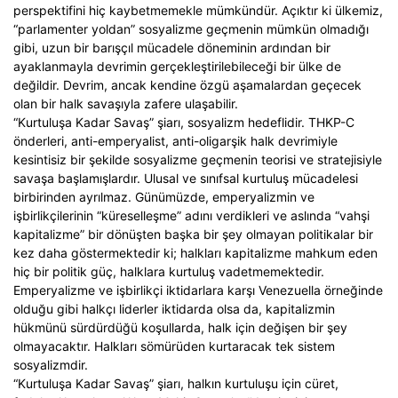
perspektifini hiç kaybetmemekle mümkündür. Açıktır ki ülkemiz,
“parlamenter yoldan” sosyalizme geçmenin mümkün olmadığı
gibi, uzun bir barışçıl mücadele döneminin ardından bir
ayaklanmayla devrimin gerçekleştirilebileceği bir ülke de
değildir. Devrim, ancak kendine özgü aşamalardan geçecek
olan bir halk savaşıyla zafere ulaşabilir.
“Kurtuluşa Kadar Savaş” şiarı, sosyalizm hedeflidir. THKP-C
önderleri, anti-emperyalist, anti-oligarşik halk devrimiyle
kesintisiz bir şekilde sosyalizme geçmenin teorisi ve stratejisiyle
savaşa başlamışlardır. Ulusal ve sınıfsal kurtuluş mücadelesi
birbirinden ayrılmaz. Günümüzde, emperyalizmin ve
işbirlikçilerinin “küreselleşme” adını verdikleri ve aslında “vahşi
kapitalizme” bir dönüşten başka bir şey olmayan politikalar bir
kez daha göstermektedir ki; halkları kapitalizme mahkum eden
hiç bir politik güç, halklara kurtuluş vadetmemektedir.
Emperyalizme ve işbirlikçi iktidarlara karşı Venezuella örneğinde
olduğu gibi halkçı liderler iktidarda olsa da, kapitalizmin
hükmünü sürdürdüğü koşullarda, halk için değişen bir şey
olmayacaktır. Halkları sömürüden kurtaracak tek sistem
sosyalizmdir.
“Kurtuluşa Kadar Savaş” şiarı, halkın kurtuluşu için cüret,