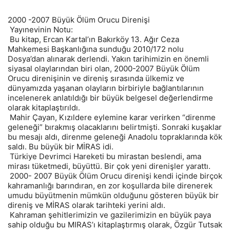
2000 -2007 Büyük Ölüm Orucu Direnişi
Yayınevinin Notu:
Bu kitap, Ercan Kartal’ın Bakırköy 13. Ağır Ceza
Mahkemesi Başkanlığına sunduğu 2010/172 nolu
Dosya’dan alınarak derlendi. Yakın tarihimizin en önemli
siyasal olaylarından biri olan, 2000-2007 Büyük Ölüm
Orucu direnişinin ve direniş sırasında ülkemiz ve
dünyamızda yaşanan olayların birbiriyle bağlantılarının
incelenerek anlatıldığı bir büyük belgesel değerlendirme
olarak kitaplaştırıldı.
Mahir Çayan, Kızıldere eylemine karar verirken “direnme
geleneği” bırakmış olacaklarını belirtmişti. Sonraki kuşaklar
bu mesajı aldı, direnme geleneği Anadolu topraklarında kök
saldı. Bu büyük bir MİRAS idi.
Türkiye Devrimci Hareketi bu mirastan beslendi, ama
mirası tüketmedi, büyüttü. Bir çok yeni direnişler yarattı.
2000- 2007 Büyük Ölüm Orucu direnişi kendi içinde birçok
kahramanlığı barındıran, en zor koşullarda bile direnerek
umudu büyütmenin mümkün olduğunu gösteren büyük bir
direniş ve MİRAS olarak tarihteki yerini aldı.
Kahraman şehitlerimizin ve gazilerimizin en büyük paya
sahip olduğu bu MIRAS’ı kitaplaştırmış olarak, Özgür Tutsak