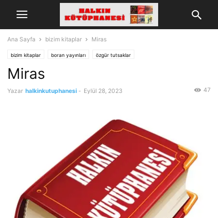
Ana Sayfa
bizim kitaplar
Miras
bizim kitaplar
boran yayınları
özgür tutsaklar
Miras
47
Yazar
halkinkutuphanesi
-
Eylül 28, 2023