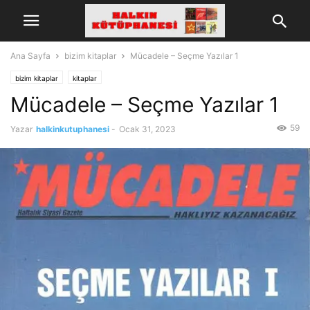
Ana Sayfa
bizim kitaplar
Mücadele – Seçme Yazılar 1
bizim kitaplar
kitaplar
Mücadele – Seçme Yazılar 1
59
Yazar
halkinkutuphanesi
-
Ocak 31, 2023