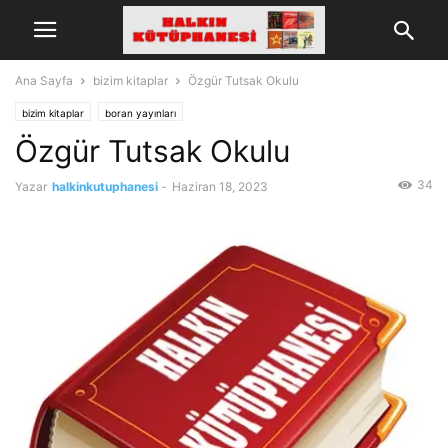
Ana Sayfa
bizim kitaplar
Özgür Tutsak Okulu
bizim kitaplar
boran yayınları
Özgür Tutsak Okulu
34
Yazar
halkinkutuphanesi
-
Haziran 18, 2023