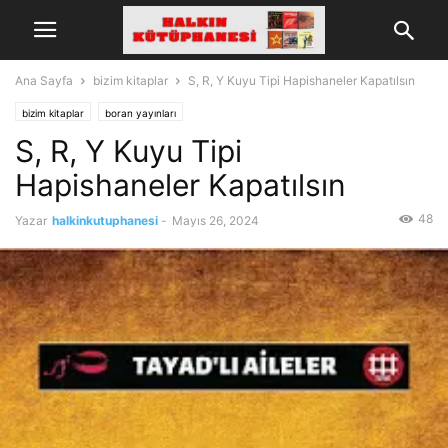
Ana Sayfa
bizim kitaplar
S, R, Y Kuyu Tipi Hapishaneler Kapatılsın
bizim kitaplar
boran yayınları
S, R, Y Kuyu Tipi
Hapishaneler Kapatılsın
48
Yazar
halkinkutuphanesi
-
Mayıs 26, 2024