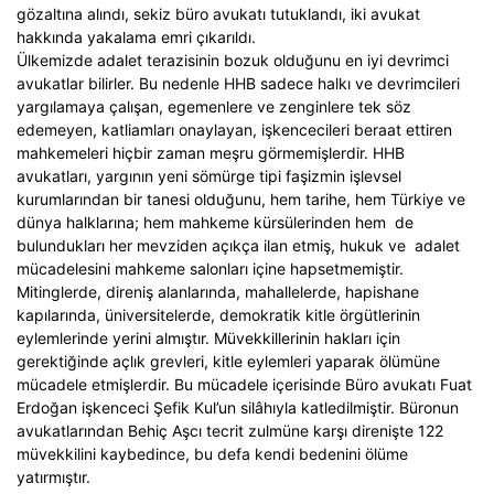
gözaltına alındı, sekiz büro avukatı tutuklandı, iki avukat
hakkında yakalama emri çıkarıldı.
Ülkemizde adalet terazisinin bozuk olduğunu en iyi devrimci
avukatlar bilirler. Bu nedenle HHB sadece halkı ve devrimcileri
yargılamaya çalışan, egemenlere ve zenginlere tek söz
edemeyen, katliamları onaylayan, işkencecileri beraat ettiren
mahkemeleri hiçbir zaman meşru görmemişlerdir. HHB
avukatları, yargının yeni sömürge tipi faşizmin işlevsel
kurumlarından bir tanesi olduğunu, hem tarihe, hem Türkiye ve
dünya halklarına; hem mahkeme kürsülerinden hem de
bulundukları her mevziden açıkça ilan etmiş, hukuk ve adalet
mücadelesini mahkeme salonları içine hapsetmemiştir.
Mitinglerde, direniş alanlarında, mahallelerde, hapishane
kapılarında, üniversitelerde, demokratik kitle örgütlerinin
eylemlerinde yerini almıştır. Müvekkillerinin hakları için
gerektiğinde açlık grevleri, kitle eylemleri yaparak ölümüne
mücadele etmişlerdir. Bu mücadele içerisinde Büro avukatı Fuat
Erdoğan işkenceci Şefik Kul’un silâhıyla katledilmiştir. Büronun
avukatlarından Behiç Aşcı tecrit zulmüne karşı direnişte 122
müvekkilini kaybedince, bu defa kendi bedenini ölüme
yatırmıştır.