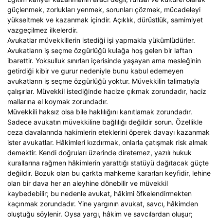
güçlenmek, zorlukları yenmek, sorunları çözmek, mücadeleyi
yükseltmek ve kazanmak içindir. Açıklık, dürüstlük, samimiyet
vazgeçilmez ilkelerdir.
Avukatlar müvekkillerin istediği işi yapmakla yükümlüdürler.
Avukatların iş seçme özgürlüğü kulağa hoş gelen bir laftan
ibarettir. Yoksulluk sınırları içerisinde yaşayan ama mesleğinin
getirdiği kibir ve gurur nedeniyle bunu kabul edemeyen
avukatların iş seçme özgürlüğü yoktur. Müvekkilin talimatıyla
çalışırlar. Müvekkil istediğinde hacize çıkmak zorundadır, haciz
mallarına el koymak zorundadır.
Müvekkili haksız olsa bile haklılığını kanıtlamak zorundadır.
Sadece avukatın müvekkiline bağlılığı değildir sorun. Özellikle
ceza davalarında hakimlerin eteklerini öperek davayı kazanmak
ister avukatlar. Hâkimleri kızdırmak, onlarla çatışmak risk almak
demektir. Kendi doğruları üzerinde diretemez, yazılı hukuk
kurallarına rağmen hâkimlerin yarattığı statüyü dağıtacak güçte
değildir. Bozuk olan bu çarkta mahkeme kararları keyfidir, lehine
olan bir dava her an aleyhine dönebilir ve müvekkil
kaybedebilir; bu nedenle avukat, hâkimi öfkelendirmekten
kaçınmak zorundadır. Yine yargının avukat, savcı, hâkimden
oluştuğu söylenir. Oysa yargı, hâkim ve savcılardan oluşur;