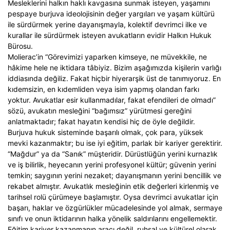
Mesleklerini halkın haklı kavgasına sunmak isteyen, yaşamını
pespaye burjuva ideolojisinin değer yargıları ve yaşam kültürü
ile sürdürmek yerine dayanışmayla, kolektif devrimci ilke ve
kurallar ile sürdürmek isteyen avukatların evidir Halkın Hukuk
Bürosu.
Molierac’in “Görevimizi yaparken kimseye, ne müvekkile, ne
hâkime hele ne iktidara tâbiyiz. Bizim aşağımızda kişilerin varlığı
iddiasında değiliz. Fakat hiçbir hiyerarşik üst de tanımıyoruz. En
kıdemsizin, en kıdemliden veya isim yapmış olandan farkı
yoktur. Avukatlar esir kullanmadılar, fakat efendileri de olmadı”
sözü, avukatın mesleğini “bağımsız” yürütmesi gereğini
anlatmaktadır; fakat hayatın kendisi hiç de öyle değildir.
Burjuva hukuk sisteminde başarılı olmak, çok para, yüksek
mevki kazanmaktır; bu ise iyi eğitim, parlak bir kariyer gerektirir.
“Mağdur” ya da “Sanık” müşteridir. Dürüstlüğün yerini kurnazlık
ve iş bilirlik, heyecanın yerini profesyonel kültür; güvenin yerini
temkin; saygının yerini nezaket; dayanışmanın yerini bencillik ve
rekabet almıştır. Avukatlık mesleğinin etik değerleri kirlenmiş ve
tarihsel rolü çürümeye başlamıştır. Oysa devrimci avukatlar için
başarı, haklar ve özgürlükler mücadelesinde yol almak, sermaye
sınıfı ve onun iktidarının halka yönelik saldırılarını engellemektir.
Eğitim kariyer kazanmanın aracı değil, ruhsal ve kültürel olarak