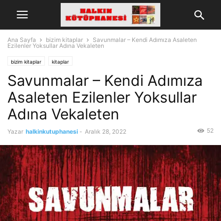
Ana Sayfa
bizim kitaplar
Savunmalar – Kendi Adımıza Asaleten
Ezilenler Yoksullar Adına Vekaleten
bizim kitaplar
kitaplar
Savunmalar – Kendi Adımıza
Asaleten Ezilenler Yoksullar
Adına Vekaleten
52
Yazar
halkinkutuphanesi
-
Aralık 28, 2022