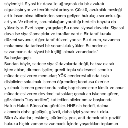
söylemişti. Siyasi bir dava ile uğraşmak da bir avukatı
olgunlaştırıyor ve tecrübesini artırıyor. Çünkü, avukatlık mesleği
artık insan olma bilincinden sonra geliyor, hukukçu sorumluluğu
artıyor. Ve elbette, sorumluluğun yarattığı bedelin boyutu da
yükseliyor. Evet sayın yargıçlar; Bu dava siyasal davadır. Siyasal
dava ise siyasî amaçlıdır ve taraflar vardır. Bir taraf kurulu
düzeni savunur, diğer taraf düzeni yadsır. Bu durum, savunma
makamına da tarihsel bir sorumluluk yükler. Bu nedenle
savunmanın da siyasî bir kişiliği olmak zorundadır.”
Bu başlangıçtı.
Bundan böyle, sadece siyasî davalarda değil, haksız olarak
işten atılan, direnen işçiler; grevli-toplu sözleşmeli sendika
mücadelesi veren memurlar; YÖK cenderesi altında kışla
disiplinine sokulmak istenen öğrenciler; kondusu üzerine
yıkılmak istenen gecekondu halkı; hapishanelerde kimlik ve onur
mücadelesi veren devrimci tutsaklar; çocukları işkence gören,
gözaltında “kaybedilen”, katledilen aileler omuz başlarında
Halkın Hukuk Bürosu’nu gördüler. HHB’nin hedefi, daima
alanında daha güçlüyü, güzeli, daha iyiyi yaratmak oldu.
Büro Avukatları; eskimiş, çürümüş, yoz, anti-demokratik pozitif
hukuku hiçbir zaman savunmadı. İçinde yaşadıkları toplumun