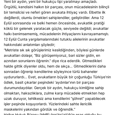
Yeni bir aydın, yeni bir hukukçu tipi yaratmayı amaçladı.
Örgütlü, kendisini halkın bir parçası, onun mücadelesinin bilinçli
bir temsilcisi ve neferi gören avukata ihtiyaç vardı. Elbette ilk
değillerdi, olumlu örnekleri sahiplendiler, geliştirdiler. Ama 12
Eylül sonrasında ve belki hemen öncesinde, avukatlık pratiği
köklü bir gelenek yaratacak güçte, seviyede değildi; avukatlar
halkı benimsememiş, mücadelenin ihtiyaçlarını kavrayamamıştı.
12 Eylül Cunta yargılamalarındaki tutuklu ailelerinin avukatlar
hakkındaki anlatımları şöyledir;
“Metriste sık sık görüşlerimiz kesildiğinden, böylesi günlerde
avukatları dolaşır, “Biz görüşemiyoruz, bari sizler gidin, en
azından sorunlarını öğrenin.” diye rica ederdik. Gitmedikleri
halde gittik diyenler oldu, hem de sıkça… Gitmediklerini daha
sonradan öğrenip kendilerine söyleyince türlü bahaneler
uydururlardı… Evet, avukatların büyük bir çoğunluğu Türkiye’nin
ödlek, basit çıkarlar peşindeki ‘aydınlar’ının bir parçası
durumundaydılar. Gerçek bir aydın, hukukçu kimliğine sahip
olmaktan, haksızlıklara, zulme karşı mücadele etmekten hep
uzak duruyor, tehlikesiz ama kendilerini “şöhret” yapabilecek
işler peşinde koşuyorlardı. Yüzlerindeki sahte ilericilik
maskelerini yakından gördük ve öğrendik.”
Halkın Hukuk Bürosu (HHB) örgütsüzlüğün esas olduğu bu