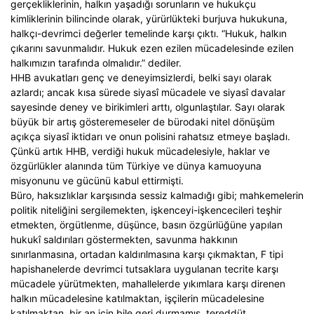
gerçekliklerinin, halkın yaşadığı sorunların ve hukukçu
kimliklerinin bilincinde olarak, yürürlükteki burjuva hukukuna,
halkçı-devrimci değerler temelinde karşı çıktı. “Hukuk, halkın
çıkarını savunmalıdır. Hukuk ezen ezilen mücadelesinde ezilen
halkımızın tarafında olmalıdır.” dediler.
HHB avukatları genç ve deneyimsizlerdi, belki sayı olarak
azlardı; ancak kısa sürede siyasî mücadele ve siyasî davalar
sayesinde deney ve birikimleri arttı, olgunlaştılar. Sayı olarak
büyük bir artış gösteremeseler de bürodaki nitel dönüşüm
açıkça siyasî iktidarı ve onun polisini rahatsız etmeye başladı.
Çünkü artık HHB, verdiği hukuk mücadelesiyle, haklar ve
özgürlükler alanında tüm Türkiye ve dünya kamuoyuna
misyonunu ve gücünü kabul ettirmişti.
Büro, haksızlıklar karşısında sessiz kalmadığı gibi; mahkemelerin
politik niteliğini sergilemekten, işkenceyi-işkencecileri teşhir
etmekten, örgütlenme, düşünce, basın özgürlüğüne yapılan
hukukî saldırıları göstermekten, savunma hakkının
sınırlanmasına, ortadan kaldırılmasına karşı çıkmaktan, F tipi
hapishanelerde devrimci tutsaklara uygulanan tecrite karşı
mücadele yürütmekten, mahallelerde yıkımlara karşı direnen
halkın mücadelesine katılmaktan, işçilerin mücadelesine
katılmaktan, bir an için bile geri durmamış, tereddüt