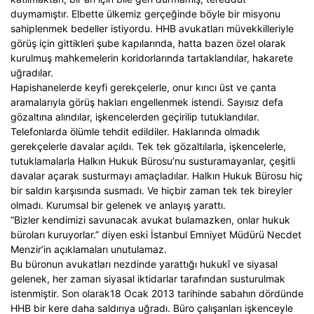
duymamıştır. Elbette ülkemiz gerçeğinde böyle bir misyonu
sahiplenmek bedeller istiyordu. HHB avukatları müvekkilleriyle
görüş için gittikleri şube kapılarında, hatta bazen özel olarak
kurulmuş mahkemelerin koridorlarında tartaklandılar, hakarete
uğradılar.
Hapishanelerde keyfi gerekçelerle, onur kırıcı üst ve çanta
aramalarıyla görüş hakları engellenmek istendi. Sayısız defa
gözaltına alındılar, işkencelerden geçirilip tutuklandılar.
Telefonlarda ölümle tehdit edildiler. Haklarında olmadık
gerekçelerle davalar açıldı. Tek tek gözaltılarla, işkencelerle,
tutuklamalarla Halkın Hukuk Bürosu’nu susturamayanlar, çeşitli
davalar açarak susturmayı amaçladılar. Halkın Hukuk Bürosu hiç
bir saldırı karşısında susmadı. Ve hiçbir zaman tek tek bireyler
olmadı. Kurumsal bir gelenek ve anlayış yarattı.
“Bizler kendimizi savunacak avukat bulamazken, onlar hukuk
büroları kuruyorlar.” diyen eski İstanbul Emniyet Müdürü Necdet
Menzir’in açıklamaları unutulamaz.
Bu büronun avukatları nezdinde yarattığı hukukî ve siyasal
gelenek, her zaman siyasal iktidarlar tarafından susturulmak
istenmiştir. Son olarak18 Ocak 2013 tarihinde sabahın dördünde
HHB bir kere daha saldırıya uğradı. Büro çalışanları işkenceyle