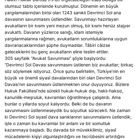
olumsuz tablo içerisinde kurulmuştur. Dönemin en büyük
yargılamalarından birisi olan 1243 sanıklı Devrimci Sol ana
davasının savunmasını üstlendiler. Savunmayı hazırlayan
avukatların bir kısmı yeni mezun olmuş, bir kısmı henüz stajyer
avukattı. Davanın yüzlerce sanığı, idam istemiyle
yargılanmalarına rağmen, avukatların sorumluluklarına uygun
davranacaklarından şüphe duymadılar. Tâbiri câizse
geleceklerini bu genç avukatların eline teslim ettiler.
305 sayfalık “Avukat Savunması” şöyle başlıyordu:
“Devrimci Sol Davası savunmasını üstlenen biz avukatlar; birkaç
söz söylemek istiyoruz. Önce şunu belirtelim, Türkiye’nin en
büyük ve önemli siyasî davalarından biri olan Devrimci Sol
Davası’nın savunmasını üstlenmekten onur duyuyoruz. Bizlere
Hukuk Fakültesi’nde sürekli hukuk-hukuk dışı, haklı-haksız,
kanunilik-meşruluk, kavramları öğretilmeye çalışılırdı. Ama
bunlar o yıllarda soyut kalıyordu. Belki de bu davanın
savunmasını üstlenmeseydik bu soyutluk sürecekti. Ne zaman
ki Devrimci Sol siyasî dava sanıklarının savunmalarını üstlendik;
işte o zaman bu kavramlar bir anlam ve bir somutluk
kazanmaya başladı. Bu davada bir müvekkilimiz, siyasî
mücadelenin kişiyi olgunlaştırdığını ve tecrübesini artırdığını