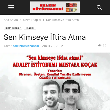
Ana Sayfa
bizim kitaplar
Sen Kimseye İftira Atma
bizim kitaplar
kitaplar
Sen Kimseye İftira Atma
35
Yazar
halkinkutuphanesi
-
Aralık 28, 2022