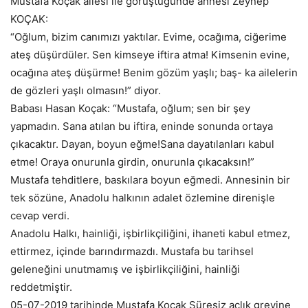
Mustafa Koçak ailesi ile görüştüğünde annesi Zeynep
KOÇAK:
“Oğlum, bizim canımızı yaktılar. Evime, ocağıma, ciğerime
ateş düşürdüler. Sen kimseye iftira atma! Kimsenin evine,
ocağına ateş düşürme! Benim gözüm yaşlı; baş- ka ailelerin
de gözleri yaşlı olmasın!” diyor.
Babası Hasan Koçak: “Mustafa, oğlum; sen bir şey
yapmadın. Sana atılan bu iftira, eninde sonunda ortaya
çıkacaktır. Dayan, boyun eğme!Sana dayatılanları kabul
etme! Oraya onurunla girdin, onurunla çıkacaksın!”
Mustafa tehditlere, baskılara boyun eğmedi. Annesinin bir
tek sözüne, Anadolu halkının adalet özlemine direnişle
cevap verdi.
Anadolu Halkı, hainliği, işbirlikçiliğini, ihaneti kabul etmez,
ettirmez, içinde barındırmazdı. Mustafa bu tarihsel
geleneğini unutmamış ve işbirlikçiliğini, hainliği
reddetmiştir.
05-07-2019 tarihinde Mustafa Koçak Süresiz açlık grevine