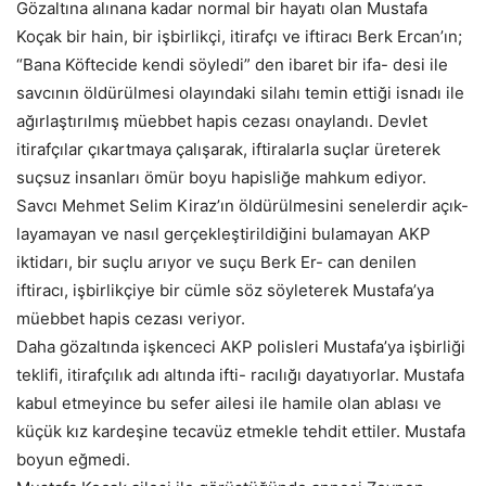
Gözaltına alınana kadar normal bir hayatı olan Mustafa
Koçak bir hain, bir işbirlikçi, itirafçı ve iftiracı Berk Ercan’ın;
“Bana Köftecide kendi söyledi” den ibaret bir ifa- desi ile
savcının öldürülmesi olayındaki silahı temin ettiği isnadı ile
ağırlaştırılmış müebbet hapis cezası onaylandı. Devlet
itirafçılar çıkartmaya çalışarak, iftiralarla suçlar üreterek
suçsuz insanları ömür boyu hapisliğe mahkum ediyor.
Savcı Mehmet Selim Kiraz’ın öldürülmesini senelerdir açık-
layamayan ve nasıl gerçekleştirildiğini bulamayan AKP
iktidarı, bir suçlu arıyor ve suçu Berk Er- can denilen
iftiracı, işbirlikçiye bir cümle söz söyleterek Mustafa’ya
müebbet hapis cezası veriyor.
Daha gözaltında işkenceci AKP polisleri Mustafa’ya işbirliği
teklifi, itirafçılık adı altında ifti- racılığı dayatıyorlar. Mustafa
kabul etmeyince bu sefer ailesi ile hamile olan ablası ve
küçük kız kardeşine tecavüz etmekle tehdit ettiler. Mustafa
boyun eğmedi.