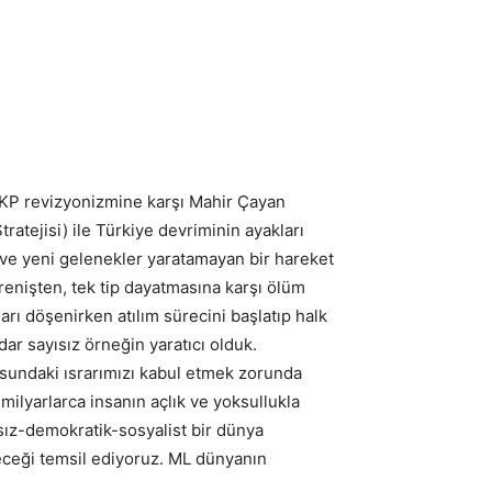
 TKP revizyonizmine karşı Mahir Çayan
atejisi) ile Türkiye devriminin ayakları
 ve yeni gelenekler yaratamayan bir hareket
enişten, tek tip dayatmasına karşı ölüm
arı döşenirken atılım sürecini başlatıp halk
r sayısız örneğin yaratıcı olduk.
nusundaki ısrarımızı kabul etmek zorunda
ilyarlarca insanın açlık ve yoksullukla
sız-demokratik-sosyalist bir dünya
eleceği temsil ediyoruz. ML dünyanın