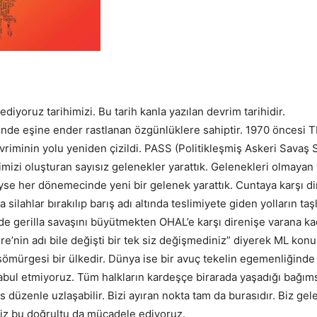
iyoruz tarihimizi. Bu tarih kanla yazılan devrim tarihidir.
hinde eşine ender rastlanan özgünlüklere sahiptir. 1970 öncesi
iminin yolu yeniden çizildi. PASS (Politikleşmiş Askeri Savaş Str
imizi oluşturan sayısız gelenekler yarattık. Gelenekleri olmayan
e her dönemecinde yeni bir gelenek yarattık. Cuntaya karşı dir
lahlar bırakılıp barış adı altında teslimiyete giden yolların taşl
 gerilla savaşını büyütmekten OHAL’e karşı direnişe varana kada
re’nin adı bile değişti bir tek siz değişmediniz” diyerek ML ko
ömürgesi bir ülkedir. Dünya ise bir avuç tekelin egemenliğinde m
abul etmiyoruz. Tüm halkların kardeşçe birarada yaşadığı bağım
es düzenle uzlaşabilir. Bizi ayıran nokta tam da burasıdır. Biz g
iz bu doğrultu da mücadele ediyoruz.