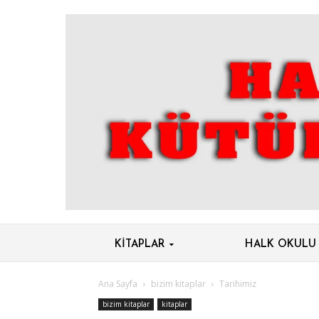
KITAPLAR
HALK OKULU
Ana Sayfa
bizim kitaplar
Tarihimiz
bizim kitaplar
kitaplar