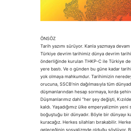
ÖNSÖZ
Tarih yazımı sürüyor. Kanla yazmaya devam ed
Türkiye devrim tarihimiz dünya devrim tari
önderliğinde kurulan THKP-C ile Türkiye devr
yere bastı. Ve o günden bu güne kadar tarih
yok olmaya mahkumdur. Tarihimizin neredeys
orucuna, SSCB’nin dağılmasıyla tüm dünyada si
düşmanlarından hesap sormaya, kırda şehirde
Düşmanlarımız dahi “her şey değişti, Kızılde
kaldı. Yaşadığımız ülke emperyalizmin yeni s
boğuştuğu bir dünyadır. Böyle bir dünyayı k
kuracağız. Herkes silahları bırakabilir. Herk
geleceğinin sosyalizmde olduğu söylüyor. B