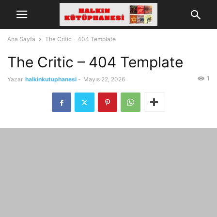
Ana Sayfa
The Critic - 404 Template
The Critic – 404 Template
1
Yazar
halkinkutuphanesi
-
Mayıs 22, 2026