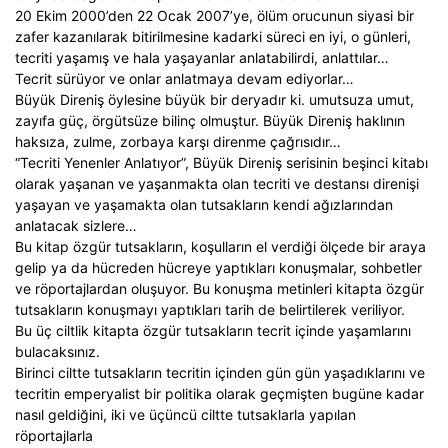
20 Ekim 2000’den 22 Ocak 2007’ye, ölüm orucunun siyasi bir
zafer kazanılarak bitirilmesine kadarki süreci en iyi, o günleri,
tecriti yaşamış ve hala yaşayanlar anlatabilirdi, anlattılar…
Tecrit sürüyor ve onlar anlatmaya devam ediyorlar…
Büyük Direniş öylesine büyük bir deryadır ki. umutsuza umut,
zayıfa güç, örgütsüze bilinç olmuştur. Büyük Direniş haklının
haksıza, zulme, zorbaya karşı direnme çağrısıdır…
“Tecriti Yenenler Anlatıyor”, Büyük Direniş serisinin beşinci kitabı
olarak yaşanan ve yaşanmakta olan tecriti ve destansı direnişi
yaşayan ve yaşamakta olan tutsakların kendi ağızlarından
anlatacak sizlere…
Bu kitap özgür tutsakların, koşulların el verdiği ölçede bir araya
gelip ya da hücreden hücreye yaptıkları konuşmalar, sohbetler
ve röportajlardan oluşuyor. Bu konuşma metinleri kitapta özgür
tutsakların konuşmayı yaptıkları tarih de belirtilerek veriliyor.
Bu üç ciltlik kitapta özgür tutsakların tecrit içinde yaşamlarını
bulacaksınız.
Birinci ciltte tutsakların tecritin içinden gün gün yaşadıklarını ve
tecritin emperyalist bir politika olarak geçmişten bugüne kadar
nasıl geldiğini, iki ve üçüncü ciltte tutsaklarla yapılan
röportajlarla