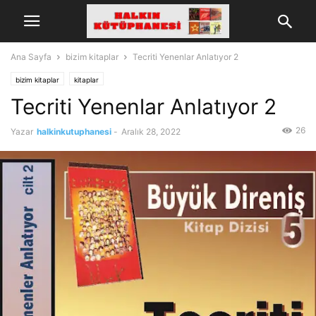
Ana Sayfa
bizim kitaplar
Tecriti Yenenlar Anlatıyor 2
bizim kitaplar
kitaplar
Tecriti Yenenlar Anlatıyor 2
26
Yazar
halkinkutuphanesi
-
Aralık 28, 2022