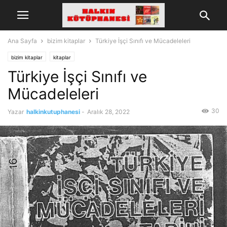
Ana Sayfa
bizim kitaplar
Türkiye İşçi Sınıfı ve Mücadeleleri
bizim kitaplar
kitaplar
Türkiye İşçi Sınıfı ve
Mücadeleleri
30
Yazar
halkinkutuphanesi
-
Aralık 28, 2022