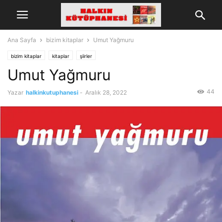
Ana Sayfa
bizim kitaplar
Umut Yağmuru
bizim kitaplar
kitaplar
şiirler
Umut Yağmuru
44
Yazar
halkinkutuphanesi
-
Aralık 28, 2022