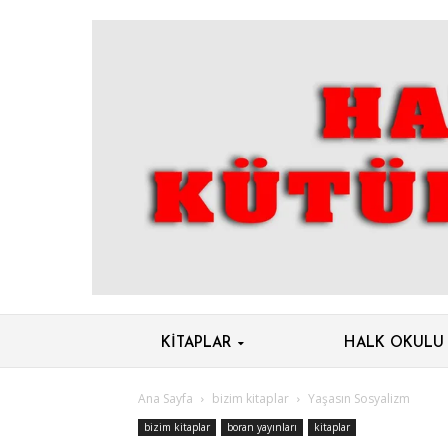
KITAPLAR
HALK OKULU
Ana Sayfa
bizim kitaplar
Yaşasın Sosyalizm
bizim kitaplar
boran yayınları
kitaplar