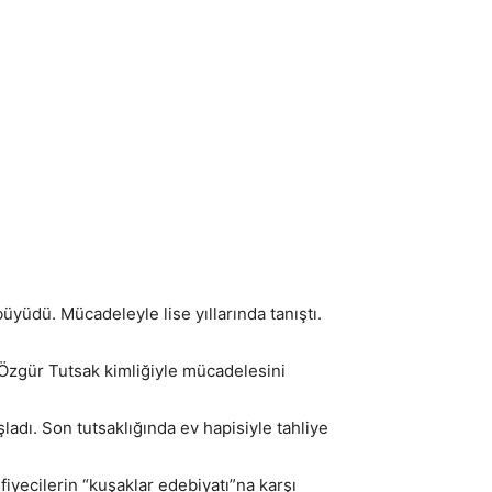
üyüdü. Mücadeleyle lise yıllarında tanıştı.
de Özgür Tutsak kimliğiyle mücadelesini
adı. Son tutsaklığında ev hapisiyle tahliye
fiyecilerin “kuşaklar edebiyatı”na karşı