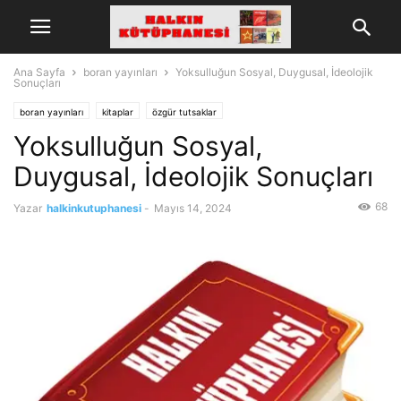
Ana Sayfa
boran yayınları
Yoksulluğun Sosyal, Duygusal, İdeolojik
Sonuçları
boran yayınları
kitaplar
özgür tutsaklar
Yoksulluğun Sosyal,
Duygusal, İdeolojik Sonuçları
68
Yazar
halkinkutuphanesi
-
Mayıs 14, 2024