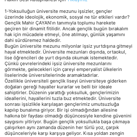
1-Yoksulluğun üniversite mezunu işsizler, gençler
üzerinde ideolojik, ekonomik, sosyal ne tür etkileri vardır?
Gençlik Mahir ÇAYAN’ın tanımıyla toplumu harekete
geçiren bir dinamit fitilidir. Ancak gençlik bugün bırakalım
hak için mücadele etmeyi, öne atılmayı, günlük yaşamını
dahi sürdüremez haldedir.
Bugün üniversite mezunu milyonlar işsiz yurtdışına gitmeyi
hayal etmektedir. Üniversite mezunları dışında, ortaokul,
lise öğrencileri de yurt dışında okumak istemektedir.
Çünkü çevrelerindeki işsiz üniversite mezunlarını
görmekte, gelecekleri için çareyi emperyalist ülkelerin
liselerinde üniversitelerinde aramaktadırlar.
Özellikle üniversiteli gençlik liseyi üniversiteye giderken
doğaları gereği hayaller kurarlar ve belli bir ideale
sahiptirler. Düzenin yarattığı yoksulluk, gençlerimizin
ideallerini, hayallerini tuzla buz etmektedir. Üniversite
sonrası işsizlikle karşılaşan gençlerimiz umutsuzluğa
kapılıp bunalıma giriyor. Bir işi olmadığından ailesine
halkına bir faydası olmadığı düşüncesiyle kendine güvenini
saygısını yitiriyor. Bugün gençlik yoksullukla başa çıkmaya
çalışırken aynı zamanda düzenin her türlü yoz, çarpık
düşünceleriyle karşı karşıya geliyor. Kısa yoldan zengin