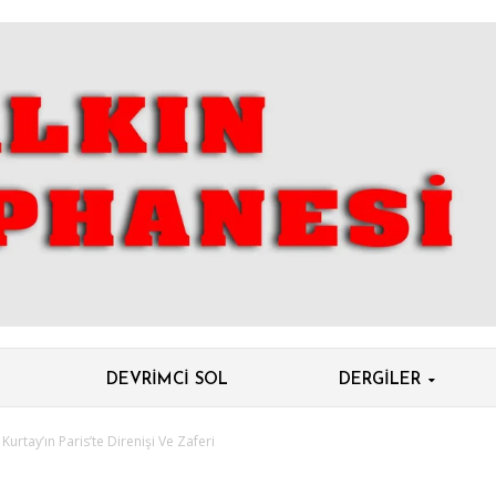
DEVRIMCI SOL
DERGILER
Kurtay’ın Paris’te Direnişi Ve Zaferi