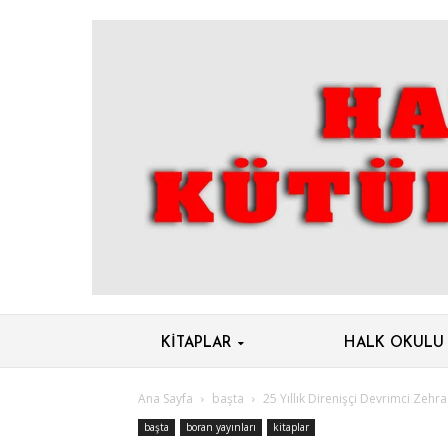
KITAPLAR
HALK OKULU
Ana Sayfa
başta
25 Yıllık Direnişçi Devrimci Zehra 
başta
boran yayınları
kitaplar