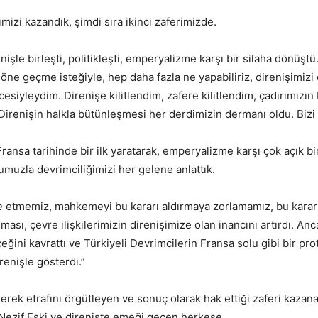
izi kazandık, şimdi sıra ikinci zaferimizde.
işle birleşti, politikleşti, emperyalizme karşı bir silaha dönü
e geçme isteğiyle, hep daha fazla ne yapabiliriz, direnişimizi da
esiyleydim. Direnişe kilitlendim, zafere kilitlendim, çadırımızın b
Direnişin halkla bütünleşmesi her derdimizin dermanı oldu. Bizi e
ransa tarihinde bir ilk yaratarak, emperyalizme karşı çok açık b
umuzla devrimciliğimizi her gelene anlattık.
e etmemiz, mahkemeyi bu kararı aldırmaya zorlamamız, bu kararl
sı, çevre ilişkilerimizin direnişimize olan inancını artırdı. Anca
ceğini kavrattı ve Türkiyeli Devrimcilerin Fransa solu gibi bir pr
enişle gösterdi.”
renerek etrafını örgütleyen ve sonuç olarak hak ettiği zaferi kaz
ı Nezif Eski ve direnişte emeği geçen herkese…