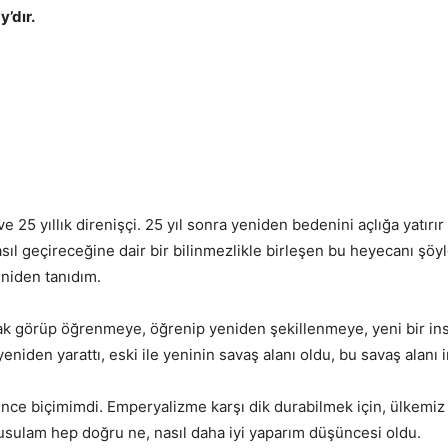
’dır.
e 25 yıllık direnişçi. 25 yıl sonra yeniden bedenini açlığa yatırı
asıl geçireceğine dair bir bilinmezlikle birleşen bu heyecanı şöy
eniden tanıdım.
arak görüp öğrenmeye, öğrenip yeniden şekillenmeye, yeni bir i
yeniden yarattı, eski ile yeninin savaş alanı oldu, bu savaş alanı 
nce biçimimdi. Emperyalizme karşı dik durabilmek için, ülkemiz
pusulam hep doğru ne, nasıl daha iyi yaparım düşüncesi oldu.