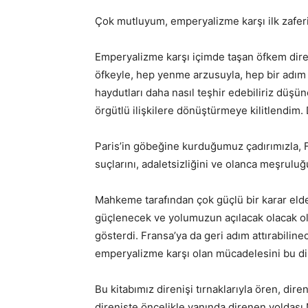
Çok mutluyum, emperyalizme karşı ilk zaferim
Emperyalizme karşı içimde taşan öfkem diren
öfkeyle, hep yenme arzusuyla, hep bir adım ön
haydutları daha nasıl teşhir edebiliriz düşünc
örgütlü ilişkilere dönüştürmeye kilitlendim. 
Paris’in göbeğine kurduğumuz çadırımızla, F
suçlarını, adaletsizliğini ve olanca meşruluğ
Mahkeme tarafından çok güçlü bir karar eld
güçlenecek ve yolumuzun açılacak olacak olma
gösterdi. Fransa’ya da geri adım attırabiline
emperyalizme karşı olan mücadelesini bu dir
Bu kitabımız direnişi tırnaklarıyla ören, di
direnişte öncelikle yanında direnen yoldaş