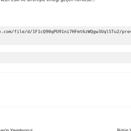
e.com/file/d/1F1cQ90qPU91ni7HFmt6zWQgw3UqlSTu2/pre
y’ın Yayınlıyoruz
Bütün 