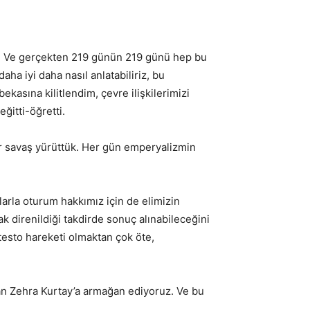
ştü. Ve gerçekten 219 günün 219 günü hep bu
ha iyi daha nasıl anlatabiliriz, bu
ekasına kilitlendim, çevre ilişkilerimizi
ğitti-öğretti.
ir savaş yürüttük. Her gün emperyalizmin
arla oturum hakkımız için de elimizin
k direnildiği takdirde sonuç alınabileceğini
otesto hareketi olmaktan çok öte,
anan Zehra Kurtay’a armağan ediyoruz. Ve bu