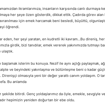
lamamızdan ikramlarımıza, insanların karşısında canlı durmaya 
maya her şeye özen gösterdik, dikkat ettik. Çadırda görev alan h
ranılması için emek harcamak beni besledi, büyüttü, olgunlaştı
yi öğrendi.
r eden, her şeyi yaratan, en kudretli iki kavram…Bu direniş, her
ırımızla girdik, bizi tanıdılar, emek vererek yakınımızda tutmayı 
 ulaştık.
 başlamak isterim bu konuya. Nezif ile aynı açlığı paylaşmak, ağı
lpte ve beyindeki yakınlaşma ve bütünleşme beni o kadar güçlend
 Direnişçi olmasıyla yeni bir değer yarattı canım yoldaşım. O tarif
defa. Bu anlamda
 bir şekilde bitirdi. Genç yoldaşlarımız da öyle, emekle, sevgiyle
adır hepimizin yeniden doğurtan bir ebe oldu.