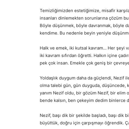
Temizliğimizden estetiğimize, misafir karşı
insanları dinlemekten sorunlarına çözüm bul
Böyle düşünmek, böyle davranmak, böyle dav
kendime. Bu nedenle beyin yeniyle düşünme
Halk ve emek, iki kutsal kavram… Her şeyi va
iki kavram sıfırdan öğretti. Halkın içine çad
pek çok insan. Emekle çok geniş bir çevreye
Yoldaşlık duygum daha da güçlendi, Nezif ile
olma talebi gün, gün duyguda, düşüncede, ka
yanım Nezif oldu, bir gözüm Nezif, bir elim o.
bende kalsın, ben çekeyim dedim binlerce 
Nezif, başı dik bir şekilde başladı, başı dik
büyüttük, doğru için çarpışmayı öğrendik. Ç