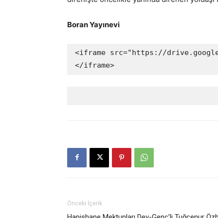
Boran Yayınevi
<iframe src="https://drive.googl
</iframe>
Önceki İçerik
Hapishane Mektupları Dev-Genç’li Tuğçenur Özba