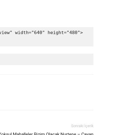
view" width="640" height="480">
Sonraki İçerik
Yoksul Mahalleler Bizim Olacak Nurtepe – Çayan