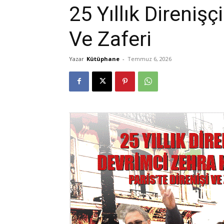
25 Yıllık Direnişç
Ve Zaferi
Yazar
Kütüphane
-
Temmuz 6, 2026