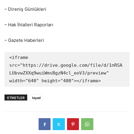
– Direniş Günlükleri
– Hak İhlalleri Raporları
– Gazete Haberleri
<iframe 
src="https://drive.google.com/file/d/1nRSA
LUbvwZXXq9wuiWmsBgzN4cl_eoV3/preview" 
width="640" height="480"></iframe>
ETIKETLER
tayad