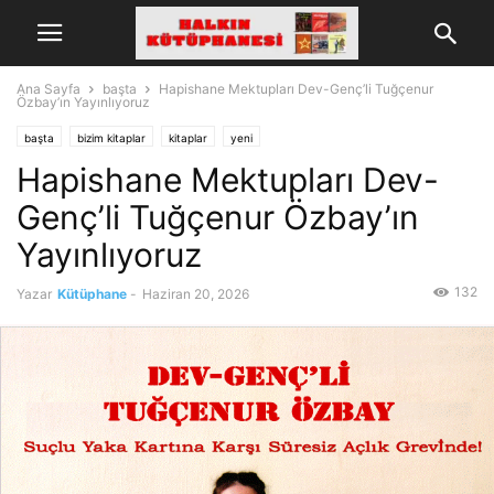
Ana Sayfa
başta
Hapishane Mektupları Dev-Genç’li Tuğçenur
Özbay’ın Yayınlıyoruz
başta
bizim kitaplar
kitaplar
yeni
Hapishane Mektupları Dev-
Genç’li Tuğçenur Özbay’ın
Yayınlıyoruz
132
Yazar
Kütüphane
-
Haziran 20, 2026