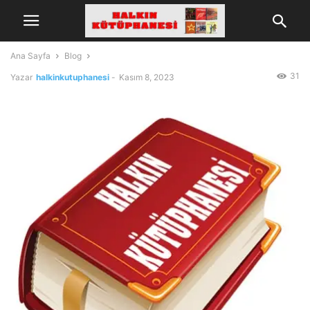
Ana Sayfa
Blog
31
Yazar
halkinkutuphanesi
-
Kasım 8, 2023