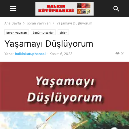
Ana Sayfa
boran yayınları
Yaşamayı Düşlüyorum
boran yayınları
özgür tutsaklar
şiirler
Yaşamayı Düşlüyorum
51
Yazar
halkinkutuphanesi
-
Kasım 6, 2023