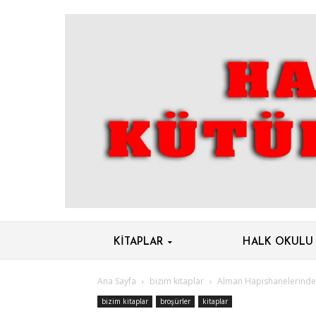
KITAPLAR
HALK OKULU
Ana Sayfa
bizim kitaplar
Alman Hapishanelerinde
bizim kitaplar
broşürler
kitaplar