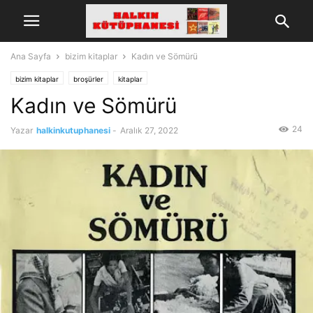
Ana Sayfa
bizim kitaplar
Kadın ve Sömürü
bizim kitaplar
broşürler
kitaplar
Kadın ve Sömürü
24
Yazar
halkinkutuphanesi
-
Aralık 27, 2022