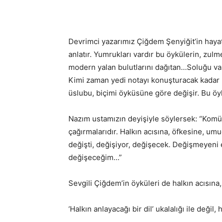
Devrimci yazarımız Çiğdem Şenyiğit’in hayatı ö
anlatır. Yumrukları vardır bu öykülerin, zul
modern yalan bulutlarını dağıtan…Soluğu vard
Kimi zaman yedi notayı konuşturacak kadar b
üslubu, biçimi öyküsüne göre değişir. Bu öy
Nazım ustamızın deyişiyle söylersek: “Komüni
çağırmalarıdır. Halkın acısına, öfkesine, u
değişti, değişiyor, değişecek. Değişmeyeni
değişeceğim…”
Sevgili Çiğdem’in öyküleri de halkın acısın
‘Halkın anlayacağı bir dil’ ukalalığı ile değil, 