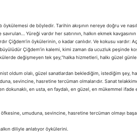
ykülemesi de böyledir. Tarihin akışının nereye doğru ve nasıl iler
me savrulan… Yüreği vardır her satırının, halkın ekmek kavgasının
ır Çiğdem’in öykülerinin, o kadar canlıdır. Ve kokusu vardır: Açl
üyülüdür Çiğdem’in kalemi, kimi zaman da ucuzluk peşinde koşan
külerde değişmeyen tek şey,“halka hizmetleri, halkı güzel günler
st oldum olalı, güzel sanatlardan beklediğim, istediğim şey, hal
muduna, sevincine, hasretine tercüman olmalarıdır. Sanat telakk
 en dokunaklı, en usta, en faydalı, en güzel, en mükemmel ifade
a, öfkesine, umuduna, sevincine, hasretine tercüman olmayı başar
halkın diliyle anlatıyor öykülerini.