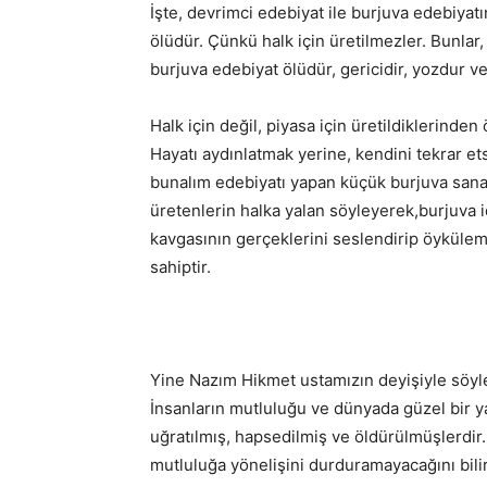
İşte, devrimci edebiyat ile burjuva edebiyat
ölüdür. Çünkü halk için üretilmezler. Bunlar,
burjuva edebiyat ölüdür, gericidir, yozdur ve 
Halk için değil, piyasa için üretildiklerinden
Hayatı aydınlatmak yerine, kendini tekrar ets
bunalım edebiyatı yapan küçük burjuva sanat
üretenlerin halka yalan söyleyerek,burjuva i
kavgasının gerçeklerini seslendirip öykülem
sahiptir.
Yine Nazım Hikmet ustamızın deyişiyle söyler
İnsanların mutluluğu ve dünyada güzel bir ya
uğratılmış, hapsedilmiş ve öldürülmüşlerdir. F
mutluluğa yönelişini durduramayacağını bili