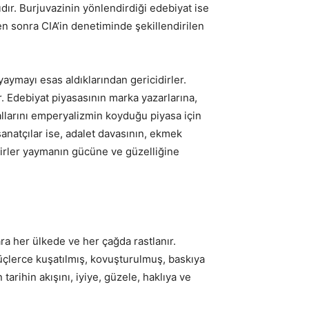
dır. Burjuvazinin yönlendirdiği edebiyat ise
den sonra CIA’in denetiminde şekillendirilen
 yaymayı esas aldıklarından gericidirler.
r. Edebiyat piyasasının marka yazarlarına,
allarını emperyalizmin koyduğu piyasa için
sanatçılar ise, adalet davasının, ekmek
kirler yaymanın gücüne ve güzelliğine
ra her ülkede ve her çağda rastlanır.
güçlerce kuşatılmış, kovuşturulmuş, baskıya
tarihin akışını, iyiye, güzele, haklıya ve