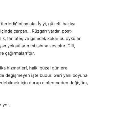
lediğini anlatır. İyiyi, güzeli, haklıyı
 içinde çarpan… Rüzgarı vardır, post-
ık, ter, ateş ve gelecek kokar bu öyküler.
 yoksulların mizahına ses olur. Dili,
e çağırmaları”dır.
ka hizmetleri, halkı güzel günlere
imde değişmeyen işte budur. Geri yanı boyuna
 edebilmek için durup dinlenmeden değiştim,
ıyor.