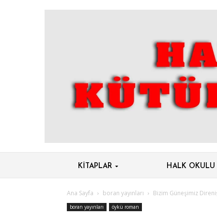
KITAPLAR
HALK OKULU
Ana Sayfa
boran yayınları
Bizim Güneşimiz Direniş
boran yayınları
öykü roman