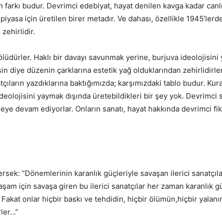
ın farkı budur. Devrimci edebiyat, hayat denilen kavga kadar canlı
 piyasa için üretilen birer metadır. Ve dahası, özellikle 1945’ler
zehirlidir.
 ölüdürler. Haklı bir davayı savunmak yerine, burjuva ideolojisini
in diye düzenin çarklarına estetik yağ olduklarından zehirlidirle
çıların yazdıklarına baktığımızda; karşımızdaki tablo budur. Kur
deolojisini yaymak dışında üretebildikleri bir şey yok. Devrimci 
eye devam ediyorlar. Onların sanatı, hayat hakkında devrimci fi
sek: “Dönemlerinin karanlık güçleriyle savaşan ilerici sanatçıla
şam için savaşa giren bu ilerici sanatçılar her zaman karanlık 
akat onlar hiçbir baskı ve tehdidin, hiçbir ölümün,hiçbir yalanın 
rler…”