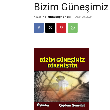
Bizim Güneşimiz 
Yazar
halkinkutuphanesi
-
Ocak 20, 2024