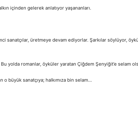
alkın içinden gelerek anlatıyor yaşananları.
i sanatçılar, üretmeye devam ediyorlar. Şarkılar söylüyor, öyküle
 Bu yolda romanlar, öyküler yaratan Çiğdem Şenyiğit’e selam ol
zan o büyük sanatçıya; halkımıza bin selam…