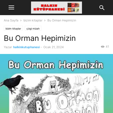
Ana Sayfa
bizim kitaplar
Bu Orman Hepimizin
bizim kitaplar
çizgi mizah
Bu Orman Hepimizin
41
Yazar
halkinkutuphanesi
-
Ocak 21, 2024