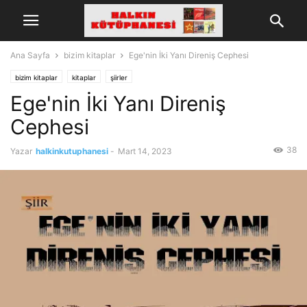
Ana Sayfa
bizim kitaplar
Ege'nin İki Yanı Direniş Cephesi
bizim kitaplar
kitaplar
şiirler
Ege'nin İki Yanı Direniş
Cephesi
38
Yazar
halkinkutuphanesi
-
Mart 14, 2023