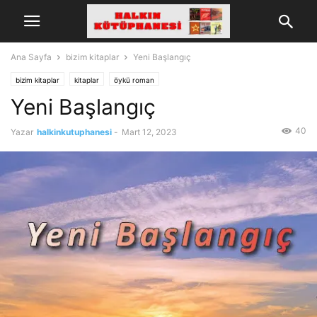
Ana Sayfa
bizim kitaplar
Yeni Başlangıç
bizim kitaplar
kitaplar
öykü roman
Yeni Başlangıç
40
Yazar
halkinkutuphanesi
-
Mart 12, 2023