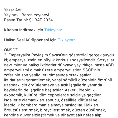
Yazar Adı:
Yayınevi: Boran Yayınevi
Basım Tarihi: ŞUBAT 2024
Kitabını İndirmek İçin
Tıklayınız
Halkın Sesi Kütüphanesi İçin
Tıklayınız
ÖNSÖZ
2. Emperyalist Paylaşım Savaşı’nın gösterdiği gerçek şuydu
ki; emperyalizmin en büyük korkusu sosyalizmdir. Sosyalist
devrimler ve halkçı iktidarlar dünyaya yayıldıkça, başta ABD
emperyalizmi olmak üzere emperyalistler, SSCB’nin
zaferinin son yenilgileri olmasında ortaklaştılar.
İktidarlarını garantilemek, vahşi sömürü düzeninin ömrünü
uzatmak için örgütlenmeye ve açık işgallerin yanında
beyinlerin de işgaline başladılar. Askeri, ideolojik,
ekonomik, kültürel tüm cephelerde saldırıya geçtiler.
İşgallerle alamadıkları sonucu, özellikle kültürel ve
ideolojik bombardımanla almaya başladılar. Halkları
örgütsüzleştirmek, bireycileştirmek, güçten düşürmek,
kendine güvensizleştirmek ve nihayet salt nefes alıp