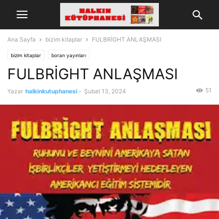
Ana Sayfa
bizim kitaplar
FULBRİGHT ANLAŞMASI
bizim kitaplar
boran yayınları
FULBRİGHT ANLAŞMASI
51
Yazar
halkinkutuphanesi
-
Şubat 13, 2024