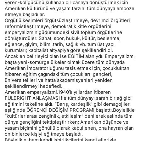
veren-kol gücünü kullanan bir canlıya dönüştürmek için
Amerikan kültürünü ve yaşam tarzını tüm dünyaya empoze
etmeye başladılar.
Örgütlü kesimleri örgütsüzleştirmeye, devrimci örgütleri
reformistleştirmeye, demokratik kitle örgütlerini
emperyalizmin güdümündeki sivil toplum örgütlerine
dönüştürdüler. Sanat, spor, hukuk, kültür, beslenme,
eğlence, giyim, bilim, tarih, sağlık vb. tüm üst yapı
kurumları; kapitalist altyapıya göre şekillendirildi.
Ancak en belirleyici olan ise EĞİTİM alanıydı. Emperyalizm,
başta yeni-sömürge ülkeler olmak üzere tüm dünyada
Amerikan İmparatorluğunu tesis etmek için, çocukluktan
itibaren eğitim çağındaki tüm çocukları, gençleri,
üniversitelileri ve hatta akademisyenleri yeniden
şekillendirmeyi hedefledi.
Amerikan emperyalizmi.1940’lı yıllardan itibaren
FULBRIGHT ANLAŞMASI ile tüm dünyayı saran bir ağ gibi
eğitimini tekeline aldı. “Barış, kardeşlik” gibi demagojiler
eşliğinde ÖĞRENCİ DEĞİŞİM PROGRAMI başlattı.Böylelikle
“kültürler arası zenginlik, etkileşim” denilerek aslında tüm
dünya gençliğini tektipleştirirken; Amerikan düşünce ve
yaşam biçimini gönüllü olarak kabullenen, ona hayran olan
on binlerce kişiyi eğitmeye başladı.
Böylelikle, hem kendi işbirlikçilerini kendi elleriyle