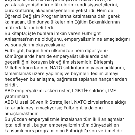
yaratarak yenisömürge ülkelerin kendi siyasetçilerini,
bürokratlarını, akademisyenlerini yetiştirdi. Hem de
Öğrenci Değişim Programlarına katılmasına dahi gerek
kalmadan, tüm dünya ülkelerinin Eğitim Bakanlıklarının
müfredatlarını belirledi.
Bu kitapta; işte bunlara imkân veren Fulbright
Anlaşması’nın ne olduğunu, emperyalizmin ne amaçladığını
ve sonuçlarını okuyacaksınız.
Fulbright, bugün hem ülkemizde hem diğer yeni-
sömürgelerde hem de emperyalist ülkelerde dahi
geçerliliğini koruyan bir eğitim sistemidir. Birleşmiş
Milletler kararlarının, NATO saldırılarının yapamadıklarını,
tamamlamak üzere yapılmış ve beyinleri teslim almayı
hedefleyen bu anlaşma, bağrımıza saplanan hançerlerden
biridir.
ABD emperyalizmi askeri üsler, LGBTİ+ saldırısı, IMF
yaptırımları,
ABD Ulusal Güvenlik Stratejileri, NATO zirvelerinde aldığı
kararlarla neyi amaçlıyorsa; Fulbright’la da onu
amaçlamaktadır.
Bu yüzden emperyalizmle imzalanan tüm ikili anlaşmalar
iptal edilmeli, bugün emperyalizmin tüm dünyadaki en
kapsamlı burs programı olan Fulbright’a son verilmelidir!