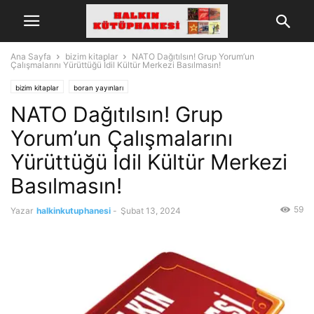
Ana Sayfa
bizim kitaplar
NATO Dağıtılsın! Grup Yorum’un
Çalışmalarını Yürüttüğü İdil Kültür Merkezi Basılmasın!
bizim kitaplar
boran yayınları
NATO Dağıtılsın! Grup
Yorum’un Çalışmalarını
Yürüttüğü İdil Kültür Merkezi
Basılmasın!
59
Yazar
halkinkutuphanesi
-
Şubat 13, 2024