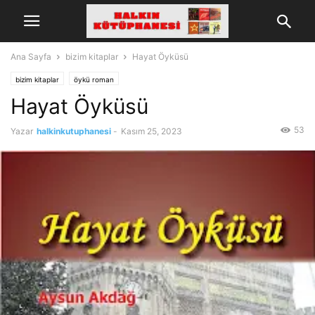
Ana Sayfa
bizim kitaplar
Hayat Öyküsü
bizim kitaplar
öykü roman
Hayat Öyküsü
53
Yazar
halkinkutuphanesi
-
Kasım 25, 2023