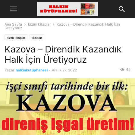
Ana Sayfa
bizim kitaplar
Kazova – Direndik Kazandık Halk İçin
Üretiyoruz
bizim kitaplar
kitaplar
Kazova – Direndik Kazandık
Halk İçin Üretiyoruz
45
Yazar
halkinkutuphanesi
-
Aralık 27, 2022