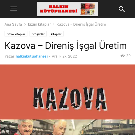
Ana Sayfa
bizim kitaplar
Kazova – Direniş İşgal Üretim
bizim kitaplar
broşürler
kitaplar
Kazova – Direniş İşgal Üretim
29
Yazar
halkinkutuphanesi
-
Aralık 27, 2022