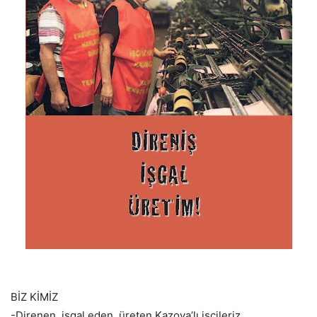
BİZ KİMİZ
-Direnen, işgal eden, üreten Kazova’lı işçileriz.