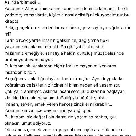
Aslında ‘bitmedi’…
Yazarımız Ali Aracı’nın kaleminden ‘zincirlerimizi kırmanın’ farklı
yerlerde, zamanlarda, kişilerle nasıl geliştiğini okuyacaksınız bu
kitapta.
Peki, gerçekten zincirleri kırmak birkaç yüz sayfaya sığdırılabilir
mi?
Tarih birçok yerde insanın gelişimine, değişimne tıpkı
yazarımızın anlatımında olduğu gibi şahit olmuştur.
Yazarımız emeğiyle, sanatıyla halkın kurtuluş mücadelesinde
üretmeye devam ediyor.
O, kitabını okuyanlardan hiçbir farkı olmayan milyonlarca
insandan biridir.
Birçoğunuz anlattığı olaylara tanık olmuştur. Aynı duygularla
yoğrulmuş çelişkilerin zincirlerini kıran nedenleri yaşamıştır.
Çok yalın anlatıyor. Aslında insanı sömürü düzenine bağlayan
zincirleri kırmak, yaşamın doğallığıyla bütünleşmiştir.
İnanan, seven, emek veren herkes zincirlerini kırabilir…
Yazarımızın ve nice devrimcinin yaptığı gibi.
Bu kitabın, siz değerli okurlarımızın yaşamına rehber, ışık
olmasını umut ediyoruz.
Okurlarımızı, emek vererek yaşamlarını sayfalara dökmelerini
istiyoruz. Halkımız kendi tarihinden öğrenecek. Ve emin olun her