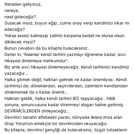
Nereden geliyoruz,
nereye,
nasıl gideceğiz?
Susacak mıyız, boyun eğip, zulme onay verip kendimizi inkar mı
edeceğiz?
Yoksa sessiz kalmayıp zalimin karşısına bedeli ne olursa olsun
dikilecek miyiz?
Bunun cevabını da bu kitapta bulacaksınız..
Derler ki; “Aslanlar kendi tarihini yazmayı öğrenene kadar, avcı
hikayesi dinlemeye mahkumdur”.
Biz artık avcı hikayesi dinlemeyeceğiz. Kendi tarihimizi kendimiz
yazacağız…
Halka gitmek değil, halktan gelmek ne kadar önemliyse.. Kendi
tarihimizi de; döneklerden, seyircilerden, zalimlerin kendisinden
dinlememek de o kadar önemli…
Halktan geldik, halka kendi tarihini BİZ taşıyacağız.. Hâlâ
sonuna, sonuncusuna kadar direnmeyi slogan haline getirmiş
DEVRİMCİLERDEN dinleyeceğiz…
Devrimci sanatın alfabesini yazan, dünyada ilklere imza atan
Grup Yorum’un emekçisi bir devrimciden okuyacağız.
Bu kitapta; devrimci gençliği de bulacaksınız, özgür tutsakların