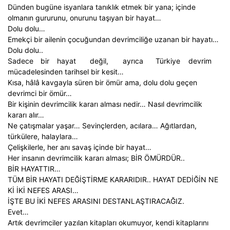
Dünden bugüne isyanlara tanıklık etmek bir yana; içinde
olmanın gururunu, onurunu taşıyan bir hayat…
Dolu dolu…
Emekçi bir ailenin çocuğundan devrimciliğe uzanan bir hayatı…
Dolu dolu..
Sadece
bir
hayat
değil,
ayrıca
Türkiye
devrim
mücadelesinden tarihsel bir kesit…
Kısa, hâlâ kavgayla süren bir ömür ama, dolu dolu geçen
devrimci bir ömür…
Bir kişinin devrimcilik kararı alması nedir… Nasıl devrimcilik
kararı alır…
Ne çatışmalar yaşar… Sevinçlerden, acılara… Ağıtlardan,
türkülere, halaylara…
Çelişkilerle, her anı savaş içinde bir hayat…
Her insanın devrimcilik kararı alması; BİR ÖMÜRDÜR..
BİR HAYATTIR…
TÜM BİR HAYATI DEĞİŞTİRME KARARIDIR.. HAYAT DEDİĞİN NE
Kİ İKİ NEFES ARASI…
İŞTE BU İKİ NEFES ARASINI DESTANLAŞTIRACAĞIZ.
Evet…
Artık devrimciler yazılan kitapları okumuyor, kendi kitaplarını