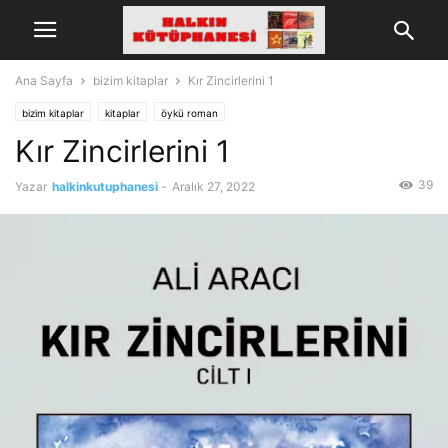
Ana Sayfa
bizim kitaplar
Kır Zincirlerini 1
bizim kitaplar
kitaplar
öykü roman
Kır Zincirlerini 1
39
Yazar
halkinkutuphanesi
-
Aralık 27, 2022