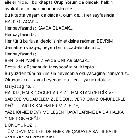
ailelerini de… bu kitapta Grup Yorum da olacak; halkın
avukatları, mimar mühendisleri de…
Bu kitapta yaşam da olacak, ölüm de… Her sayfasında;
HALK OLACAK…
Her sayfasında; KAVGA OLACAK…
Her sayfasında;
Her türlü burjuva ideolojisinin etkisine rağmen DEVRİM
demekten vazgeçmeyen bir mücadele olacak…
Her sayfasında;
BEN, SEN YANİ BİZ ve de ONLAR olacak..
Dostu da düşmanı da tanıyacağız bu kitapta..
Bu yüzden tüm halkımızın heyecanla okuyacağına inanıyoruz..
Okuyanların
aynı
heyecanı
da
en
yakınındakine
taşıyacağına…
HALKIZ, HALK ÇOCUKLARIYIZ… HALKTAN GELDİK VE
SADECE MÜCADELEMİZLE DEĞİL, VERDİĞİMİZ ÖMÜRLERLE
DEĞİL… ARTIK KALEMLERİMİZLE DE,
YAZDIĞIMIZ DEVRİMCİLEŞEN HAYATLARIMIZLA DA HALKA
YİNE DÖNECEĞİZ…
DÖNÜYORUZ…
TÜM DEVRİMCİLERİ DE EMEK VE ÇABAYLA SATIR SATIR
YAZILMIŞ BU KİTAP GİBİ…