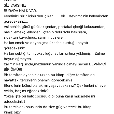
SİZ VARSINIZ.
BURADA HALK VAR.
Kendinizi,
sizin
içinizden
çıkan
bir
devrimcinin kaleminden
göreceksiniz…
Asi nehirin gürül gürül akışından, portakal çiceği kokusundan,
nasırlı emekçi ellerden, içten o dolu dolu bakışlara,
sıcaktan kavrulmuş, samimi yüzlere…
Halkın emek ve dayanışma üzerine kurduğu hayatı
göreceksiniz…
Halkın çektiği tüm yoksulluğu, acıları sırtına yüklemiş… Zulme
boyun eğmeyen,
zalimin karşısında,mazlumun yanında olmayı seçen DEVRİMCİ
BİR ÖMÜR!
Bir taraftan aynanız olurken bu kitap, diğer taraftan da
hayattaki tercihlerin önemini göreceksiniz..
Efendilerin kölesi olarak mı yaşayacaksınız? Çekilenleri sineye
çekip, baş mı eğeceksiniz?
Yoksa işte bu halk çocuğu gibi buna karşı mücadele mi
edeceksiniz?
Bu tercihler konusunda da size güç verecek bu kitap…
Kimiz biz?