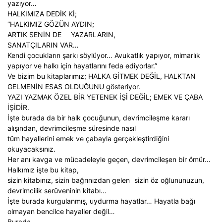
yazıyor…
HALKIMIZA DEDİK Kİ;
“HALKIMIZ GÖZÜN AYDIN;
ARTIK SENİN DE
YAZARLARIN,
SANATÇILARIN VAR…
Kendi çocukların şarkı söylüyor… Avukatlık yapıyor, mimarlık
yapıyor ve halkı için hayatlarını feda ediyorlar.”
Ve bizim bu kitaplarımız; HALKA GİTMEK DEĞİL, HALKTAN
GELMENİN ESAS OLDUĞUNU gösteriyor.
YAZI YAZMAK ÖZEL BİR YETENEK İŞİ DEĞİL; EMEK VE ÇABA
İŞİDİR.
İşte burada da bir halk çocuğunun, devrimcileşme kararı
alışından, devrimcileşme süresinde nasıl
tüm hayallerini emek ve çabayla gerçekleştirdiğini
okuyacaksınız.
Her anı kavga ve mücadeleyle geçen, devrimcileşen bir ömür…
Halkımız işte bu kitap,
sizin kitabınız, sizin bağrınızdan gelen
sizin öz oğlununuzun,
devrimcilik serüveninin kitabı…
İşte burada kurgulanmış, uydurma hayatlar… Hayatla bağı
olmayan bencilce hayaller değil…
Burada