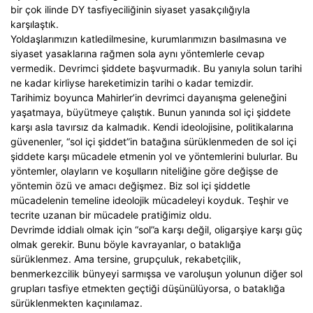
bir çok ilinde DY tasfiyeciliğinin siyaset yasakçılığıyla
karşılaştık.
Yoldaşlarımızın katledilmesine, kurumlarımızın basılmasına ve
siyaset yasaklarına rağmen sola aynı yöntemlerle cevap
vermedik. Devrimci şiddete başvurmadık. Bu yanıyla solun tarihi
ne kadar kirliyse hareketimizin tarihi o kadar temizdir.
Tarihimiz boyunca Mahirler’in devrimci dayanışma geleneğini
yaşatmaya, büyütmeye çalıştık. Bunun yanında sol içi şiddete
karşı asla tavırsız da kalmadık. Kendi ideolojisine, politikalarına
güvenenler, “sol içi şiddet”in batağına sürüklenmeden de sol içi
şiddete karşı mücadele etmenin yol ve yöntemlerini bulurlar. Bu
yöntemler, olayların ve koşulların niteliğine göre değişse de
yöntemin özü ve amacı değişmez. Biz sol içi şiddetle
mücadelenin temeline ideolojik mücadeleyi koyduk. Teşhir ve
tecrite uzanan bir mücadele pratiğimiz oldu.
Devrimde iddialı olmak için “sol”a karşı değil, oligarşiye karşı güç
olmak gerekir. Bunu böyle kavrayanlar, o bataklığa
sürüklenmez. Ama tersine, grupçuluk, rekabetçilik,
benmerkezcilik bünyeyi sarmışsa ve varoluşun yolunun diğer sol
grupları tasfiye etmekten geçtiği düşünülüyorsa, o bataklığa
sürüklenmekten kaçınılamaz.