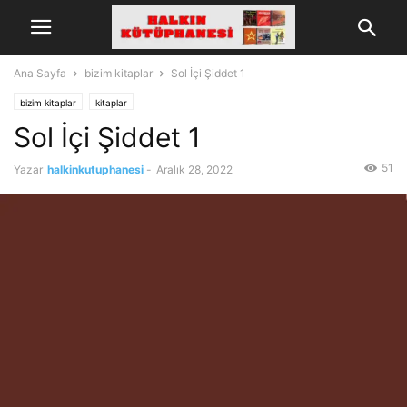
Ana Sayfa
bizim kitaplar
Sol İçi Şiddet 1
bizim kitaplar
kitaplar
Sol İçi Şiddet 1
51
Yazar
halkinkutuphanesi
-
Aralık 28, 2022