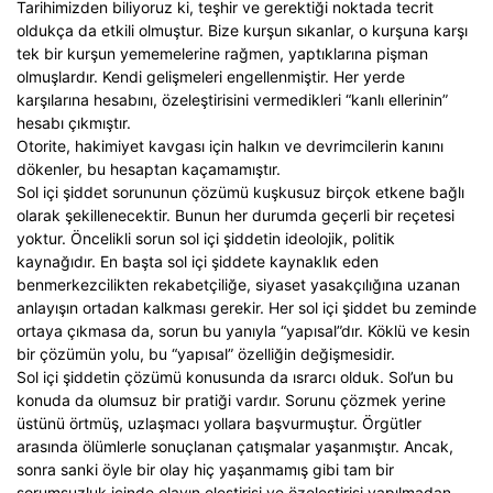
Tarihimizden biliyoruz ki, teşhir ve gerektiği noktada tecrit
oldukça da etkili olmuştur. Bize kurşun sıkanlar, o kurşuna karşı
tek bir kurşun yememelerine rağmen, yaptıklarına pişman
olmuşlardır. Kendi gelişmeleri engellenmiştir. Her yerde
karşılarına hesabını, özeleştirisini vermedikleri “kanlı ellerinin”
hesabı çıkmıştır.
Otorite, hakimiyet kavgası için halkın ve devrimcilerin kanını
dökenler, bu hesaptan kaçamamıştır.
Sol içi şiddet sorununun çözümü kuşkusuz birçok etkene bağlı
olarak şekillenecektir. Bunun her durumda geçerli bir reçetesi
yoktur. Öncelikli sorun sol içi şiddetin ideolojik, politik
kaynağıdır. En başta sol içi şiddete kaynaklık eden
benmerkezcilikten rekabetçiliğe, siyaset yasakçılığına uzanan
anlayışın ortadan kalkması gerekir. Her sol içi şiddet bu zeminde
ortaya çıkmasa da, sorun bu yanıyla “yapısal”dır. Köklü ve kesin
bir çözümün yolu, bu “yapısal” özelliğin değişmesidir.
Sol içi şiddetin çözümü konusunda da ısrarcı olduk. Sol’un bu
konuda da olumsuz bir pratiği vardır. Sorunu çözmek yerine
üstünü örtmüş, uzlaşmacı yollara başvurmuştur. Örgütler
arasında ölümlerle sonuçlanan çatışmalar yaşanmıştır. Ancak,
sonra sanki öyle bir olay hiç yaşanmamış gibi tam bir
sorumsuzluk içinde olayın eleştirisi ve özeleştirisi yapılmadan