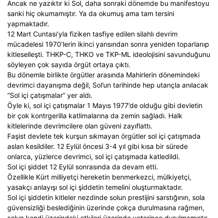
Ancak ne yazıktır ki Sol, daha sonraki dönemde bu manifestoyu
sanki hiç okumamıştır. Ya da okumuş ama tam tersini
yapmaktadır.
12 Mart Cuntası’yla fiziken tasfiye edilen silahlı devrim
mücadelesi 1970’lerin ikinci yarısından sonra yeniden toparlanıp
kitleselleşti. THKP-C, THKO ve TKP-ML ideolojisini savunduğunu
söyleyen çok sayıda örgüt ortaya çıktı.
Bu dönemle birlikte örgütler arasında Mahirlerin dönemindeki
devrimci dayanışma değil, Sol’un tarihinde hep utançla anılacak
“Sol içi çatışmalar” yer aldı.
Öyle ki, sol içi çatışmalar 1 Mayıs 1977’de olduğu gibi devletin
bir çok kontrgerilla katlimalarına da zemin sağladı. Halk
kitlelerinde devrimcilere olan güveni zayıflattı.
Faşist devlete tek kurşun sıkmayan örgütler sol içi çatışmada
aslan kesildiler. 12 Eylül öncesi 3-4 yıl gibi kısa bir sürede
onlarca, yüzlerce devrimci, sol içi çatışmada katledildi.
Sol içi şiddet 12 Eylül sonrasında da devam etti.
Özellikle Kürt milliyetçi hereketin benmerkezci, mülkiyetçi,
yasakçı anlayışı sol içi şiddetin temelini oluşturmaktadır.
Sol içi şiddetin kitleler nezdinde solun prestijini sarstığının, sola
güvensizliği beslediğinin üzerinde çokça durulmasına rağmen,
solun kendi üzerindeki etkileri üzerinde yeterince durulmamıştır.