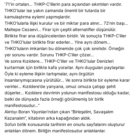
‘71’in ortaları… THKP-C’lilerin para açısından sıkıntıları vardır.
THKO’lular ise yakın zamanda önemli bir tutarda bir
kamulaştırma eylemi yapmışlardır.
THKO’lularla ilişki kurulur ve bir miktar para alınır… 72’nin başı…
Maltepe Cezaevi… Firar için çeşitli alternatifler düşünülür.
Birlikte firar ana düşüncelerden biridir. Ve sonuçta THKP-C’liler
ve THKO’lular birlikte firar ederler… Yine aynı dönem…
THKO’luların imkanları bu dönemde çok çok sınırlıdır. Örneğin
yer sorunu vardır. Sorunu THKP-C’liler çözer…
Ve sonra Kızıldere… THKP-C’liler ve THKO’lular Denizleri
kurtarmak için birlikte kafa yorarlar. Aynı duyguları paylaşırlar.
Öyle ki eyleme ilişkin tartışmalar, aynı örgütün
insanlarıymışcasına yürütülür… Ve sonra birlikte bir eyleme karar
verirler… Kızıldere’de yanyana, omuz omuza çatışıp şehit
düşerler… Kızıldere devrimin yolunun manifestosu olduğu kadar,
belki de dünyada fazla örneği görülmemiş bir birlik
manifestosudur…”
Alıntıyı Boran Yayınları’ndan çıkan “Birleşelim, Savaşalım
Kazanalım”, kitabının arka kapağından aldık.
Sol’un birlik konusunda tarihinin en onurlu sayfalarını oluşturur
anlatılan dönem. Birliğin manifestosudur anlatılanlar.