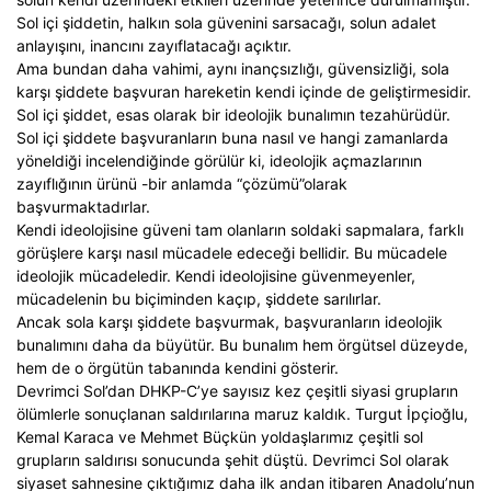
Sol içi şiddetin, halkın sola güvenini sarsacağı, solun adalet
anlayışını, inancını zayıflatacağı açıktır.
Ama bundan daha vahimi, aynı inançsızlığı, güvensizliği, sola
karşı şiddete başvuran hareketin kendi içinde de geliştirmesidir.
Sol içi şiddet, esas olarak bir ideolojik bunalımın tezahürüdür.
Sol içi şiddete başvuranların buna nasıl ve hangi zamanlarda
yöneldiği incelendiğinde görülür ki, ideolojik açmazlarının
zayıflığının ürünü -bir anlamda “çözümü”olarak
başvurmaktadırlar.
Kendi ideolojisine güveni tam olanların soldaki sapmalara, farklı
görüşlere karşı nasıl mücadele edeceği bellidir. Bu mücadele
ideolojik mücadeledir. Kendi ideolojisine güvenmeyenler,
mücadelenin bu biçiminden kaçıp, şiddete sarılırlar.
Ancak sola karşı şiddete başvurmak, başvuranların ideolojik
bunalımını daha da büyütür. Bu bunalım hem örgütsel düzeyde,
hem de o örgütün tabanında kendini gösterir.
Devrimci Sol’dan DHKP-C’ye sayısız kez çeşitli siyasi grupların
ölümlerle sonuçlanan saldırılarına maruz kaldık. Turgut İpçioğlu,
Kemal Karaca ve Mehmet Büçkün yoldaşlarımız çeşitli sol
grupların saldırısı sonucunda şehit düştü. Devrimci Sol olarak
siyaset sahnesine çıktığımız daha ilk andan itibaren Anadolu’nun