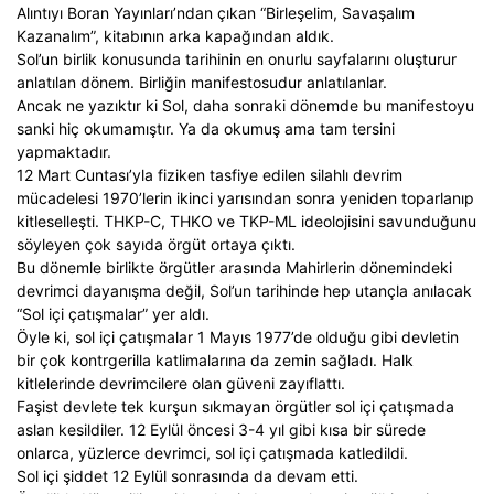
Alıntıyı Boran Yayınları’ndan çıkan “Birleşelim, Savaşalım
Kazanalım”, kitabının arka kapağından aldık.
Sol’un birlik konusunda tarihinin en onurlu sayfalarını oluşturur
anlatılan dönem. Birliğin manifestosudur anlatılanlar.
Ancak ne yazıktır ki Sol, daha sonraki dönemde bu manifestoyu
sanki hiç okumamıştır. Ya da okumuş ama tam tersini
yapmaktadır.
12 Mart Cuntası’yla fiziken tasfiye edilen silahlı devrim
mücadelesi 1970’lerin ikinci yarısından sonra yeniden toparlanıp
kitleselleşti. THKP-C, THKO ve TKP-ML ideolojisini savunduğunu
söyleyen çok sayıda örgüt ortaya çıktı.
Bu dönemle birlikte örgütler arasında Mahirlerin dönemindeki
devrimci dayanışma değil, Sol’un tarihinde hep utançla anılacak
“Sol içi çatışmalar” yer aldı.
Öyle ki, sol içi çatışmalar 1 Mayıs 1977’de olduğu gibi devletin
bir çok kontrgerilla katlimalarına da zemin sağladı. Halk
kitlelerinde devrimcilere olan güveni zayıflattı.
Faşist devlete tek kurşun sıkmayan örgütler sol içi çatışmada
aslan kesildiler. 12 Eylül öncesi 3-4 yıl gibi kısa bir sürede
onlarca, yüzlerce devrimci, sol içi çatışmada katledildi.
Sol içi şiddet 12 Eylül sonrasında da devam etti.