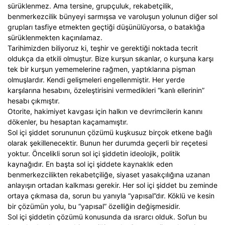
sürüklenmez. Ama tersine, grupçuluk, rekabetçilik,
benmerkezcilik bünyeyi sarmışsa ve varoluşun yolunun diğer sol
grupları tasfiye etmekten geçtiği düşünülüyorsa, o bataklığa
sürüklenmekten kaçınılamaz.
Tarihimizden biliyoruz ki, teşhir ve gerektiği noktada tecrit
oldukça da etkili olmuştur. Bize kurşun sıkanlar, o kurşuna karşı
tek bir kurşun yememelerine rağmen, yaptıklarına pişman
olmuşlardır. Kendi gelişmeleri engellenmiştir. Her yerde
karşılarına hesabını, özeleştirisini vermedikleri “kanlı ellerinin”
hesabı çıkmıştır.
Otorite, hakimiyet kavgası için halkın ve devrimcilerin kanını
dökenler, bu hesaptan kaçamamıştır.
Sol içi şiddet sorununun çözümü kuşkusuz birçok etkene bağlı
olarak şekillenecektir. Bunun her durumda geçerli bir reçetesi
yoktur. Öncelikli sorun sol içi şiddetin ideolojik, politik
kaynağıdır. En başta sol içi şiddete kaynaklık eden
benmerkezcilikten rekabetçiliğe, siyaset yasakçılığına uzanan
anlayışın ortadan kalkması gerekir. Her sol içi şiddet bu zeminde
ortaya çıkmasa da, sorun bu yanıyla “yapısal”dır. Köklü ve kesin
bir çözümün yolu, bu “yapısal” özelliğin değişmesidir.
Sol içi şiddetin çözümü konusunda da ısrarcı olduk. Sol’un bu