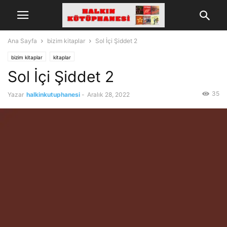
Ana Sayfa
bizim kitaplar
Sol İçi Şiddet 2
bizim kitaplar
kitaplar
Sol İçi Şiddet 2
35
Yazar
halkinkutuphanesi
-
Aralık 28, 2022