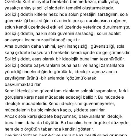
Özellikle Kürt milliyetçi hereketin benmerkezci, mülkiyetçi,
yasakçı anlayışı sol içi şiddetin temelini oluşturmaktadır.
Sol içi şiddetin kitleler nezdinde solun prestijini sarstığının, sola
güvensizliği beslediğinin üzerinde çokça durulmasına rağmen,
solun kendi üzerindeki etkileri üzerinde yeterince durulmamıştır.
Sol içi şiddetin, halkın sola güvenini sarsacağı, solun adalet
anlayışını, inancını zayıflatacağı açıktır.
Ama bundan daha vahimi, aynı inançsızlığı, güvensizliği, sola
karşı şiddete başvuran hareketin kendi içinde de geliştirmesidir.
Sol içi şiddet, esas olarak bir ideolojik bunalımın tezahürüdür.
Sol içi şiddete başvuranların buna nasıl ve hangi zamanlarda
yöneldiği incelendiğinde görülür ki, ideolojik açmazlarının
zayıflığının ürünü -bir anlamda “çözümü”olarak
başvurmaktadırlar.
Kendi ideolojisine güveni tam olanların soldaki sapmalara, farklı
görüşlere karşı nasıl mücadele edeceği bellidir. Bu mücadele
ideolojik mücadeledir. Kendi ideolojisine güvenmeyenler,
mücadelenin bu biçiminden kaçıp, şiddete sarılırlar.
Ancak sola karşı şiddete başvurmak, başvuranların ideolojik
bunalımını daha da büyütür. Bu bunalım hem örgütsel düzeyde,
hem de o örgütün tabanında kendini gösterir.
Devrimci Sol’dan DHKP-C’ye sayısız kez çeşitli siyasi grupların