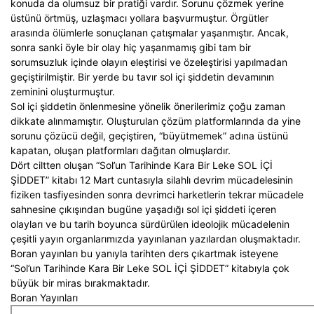
konuda da olumsuz bir pratiği vardır. Sorunu çözmek yerine
üstünü örtmüş, uzlaşmacı yollara başvurmuştur. Örgütler
arasında ölümlerle sonuçlanan çatışmalar yaşanmıştır. Ancak,
sonra sanki öyle bir olay hiç yaşanmamış gibi tam bir
sorumsuzluk içinde olayın eleştirisi ve özeleştirisi yapılmadan
geçiştirilmiştir. Bir yerde bu tavır sol içi şiddetin devamının
zeminini oluşturmuştur.
Sol içi şiddetin önlenmesine yönelik önerilerimiz çoğu zaman
dikkate alınmamıştır. Oluşturulan çözüm platformlarında da yine
sorunu çözücü değil, geçiştiren, “büyütmemek” adına üstünü
kapatan, oluşan platformları dağıtan olmuşlardır.
Dört ciltten oluşan “Sol’un Tarihinde Kara Bir Leke SOL İÇİ
ŞİDDET” kitabı 12 Mart cuntasıyla silahlı devrim mücadelesinin
fiziken tasfiyesinden sonra devrimci harketlerin tekrar mücadele
sahnesine çıkışından bugüne yaşadığı sol içi şiddeti içeren
olayları ve bu tarih boyunca sürdürülen ideolojik mücadelenin
çeşitli yayın organlarımızda yayınlanan yazılardan oluşmaktadır.
Boran yayınları bu yanıyla tarihten ders çıkartmak isteyene
“Sol’un Tarihinde Kara Bir Leke SOL İÇİ ŞİDDET” kitabıyla çok
büyük bir miras bırakmaktadır.
Boran Yayınları