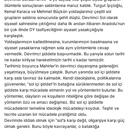
ölümlerle sonuçlanan saldırılarına maruz kaldık. Turgut İpçioğlu,
Kemal Karaca ve Mehmet Büçkün yoldaşlarımız çeşitli sol
grupların saldırısı sonucunda şehit düştü. Devrimci Sol olarak
siyaset sahnesine çıktığımız daha ilk andan itibaren Anadolu’nun
bir çok ilinde DY tasfiyeciliğinin siyaset yasakçılığıyla
karşılaştık.
Yoldaşlarımızın katledilmesine, kurumlarımızın basılmasına ve
siyaset yasaklarına rağmen sola aynı yöntemlerle cevap
vermedik. Devrimci şiddete başvurmadık. Bu yanıyla solun tarihi
ne kadar kirliyse hareketimizin tarihi o kadar temizdir.
Tarihimiz boyunca Mahirler’in devrimci dayanışma geleneğini
yaşatmaya, büyütmeye çalıştık. Bunun yanında sol içi şiddete
karşı asla tavırsız da kalmadık. Kendi ideolojisine, politikalarına
güvenenler, “sol içi şiddet”in batağına sürüklenmeden de sol içi
şiddete karşı mücadele etmenin yol ve yöntemlerini bulurlar. Bu
yöntemler, olayların ve koşulların niteliğine göre değişse de
yöntemin özü ve amacı değişmez. Biz sol içi şiddetle
mücadelenin temeline ideolojik mücadeleyi koyduk. Teşhir ve
tecrite uzanan bir mücadele pratiğimiz oldu.
Devrimde iddialı olmak için “sol”a karşı değil, oligarşiye karşı güç
olmak gerekir. Bunu böyle kavrayanlar, o bataklığa