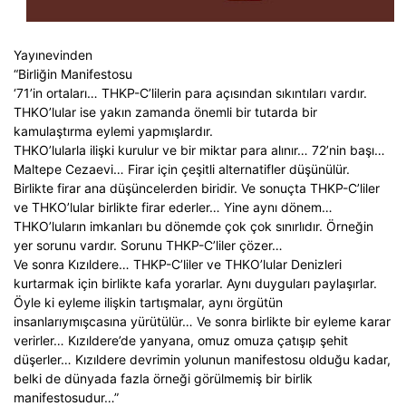
Yayınevinden
“Birliğin Manifestosu
‘71’in ortaları… THKP-C’lilerin para açısından sıkıntıları vardır.
THKO’lular ise yakın zamanda önemli bir tutarda bir
kamulaştırma eylemi yapmışlardır.
THKO’lularla ilişki kurulur ve bir miktar para alınır… 72’nin başı…
Maltepe Cezaevi… Firar için çeşitli alternatifler düşünülür.
Birlikte firar ana düşüncelerden biridir. Ve sonuçta THKP-C’liler
ve THKO’lular birlikte firar ederler… Yine aynı dönem…
THKO’luların imkanları bu dönemde çok çok sınırlıdır. Örneğin
yer sorunu vardır. Sorunu THKP-C’liler çözer…
Ve sonra Kızıldere… THKP-C’liler ve THKO’lular Denizleri
kurtarmak için birlikte kafa yorarlar. Aynı duyguları paylaşırlar.
Öyle ki eyleme ilişkin tartışmalar, aynı örgütün
insanlarıymışcasına yürütülür… Ve sonra birlikte bir eyleme karar
verirler… Kızıldere’de yanyana, omuz omuza çatışıp şehit
düşerler… Kızıldere devrimin yolunun manifestosu olduğu kadar,
belki de dünyada fazla örneği görülmemiş bir birlik
manifestosudur…”